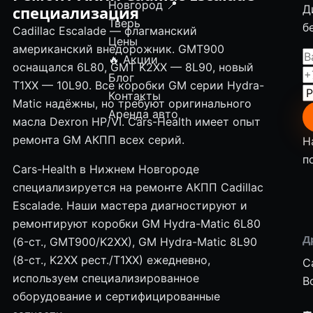
Новгород
📍
специализация
Д
Тверь
б
Cadillac Escalade — флагманский
Цены
американский внедорожник. GMT900
🔥 Акции
оснащался 6L80, GMT K2XX — 8L90, новый
Блог
T1XX — 10L90. Все коробки GM серии Hydra-
Контакты
Matic надёжны, но требуют оригинального
Аренда авто
масла Dexron HP/VI. Cars-Health имеет опыт
ремонта GM АКПП всех серий.
Н
п
Cars-Health в Нижнем Новгороде
специализируется на ремонте АКПП Cadillac
Escalade. Наши мастера диагностируют и
ремонтируют коробки GM Hydra-Matic 6L80
Д
(6-ст., GMT900/K2XX), GM Hydra-Matic 8L90
(8-ст., K2XX рест./T1XX) ежедневно,
C
используем специализированное
В
оборудование и сертифицированные