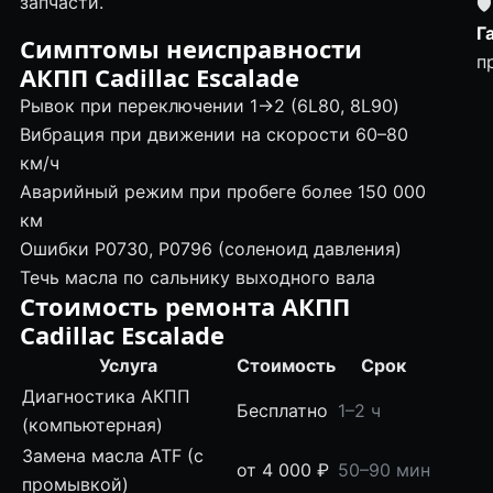
запчасти.
🛡
Г
Симптомы неисправности
п
АКПП Cadillac Escalade
Рывок при переключении 1→2 (6L80, 8L90)
Вибрация при движении на скорости 60–80
км/ч
Аварийный режим при пробеге более 150 000
км
Ошибки P0730, P0796 (соленоид давления)
Течь масла по сальнику выходного вала
Стоимость ремонта АКПП
Cadillac Escalade
Услуга
Стоимость
Срок
Диагностика АКПП
Бесплатно
1–2 ч
(компьютерная)
Замена масла ATF (с
от 4 000 ₽
50–90 мин
промывкой)