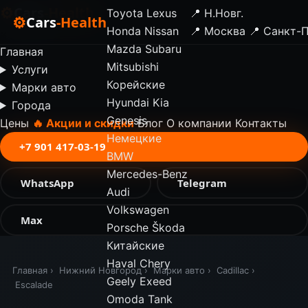
⚙
Cars
-Health
Toyota
Lexus
📍 Н.Новг.
⚙
Cars
-Health
Honda
Nissan
📍 Москва
📍 Санкт-
✕
Mazda
Subaru
Главная
Mitsubishi
Услуги
Корейские
Марки авто
Hyundai
Kia
Города
Genesis
Цены
🔥 Акции и скидки
Блог
О компании
Контакты
Немецкие
+7 901 417-03-19
BMW
Mercedes-Benz
WhatsApp
Telegram
Audi
Volkswagen
Max
Porsche
Škoda
Китайские
Haval
Chery
Главная
›
Нижний Новгород
›
Марки авто
›
Cadillac
›
Geely
Exeed
Escalade
Omoda
Tank