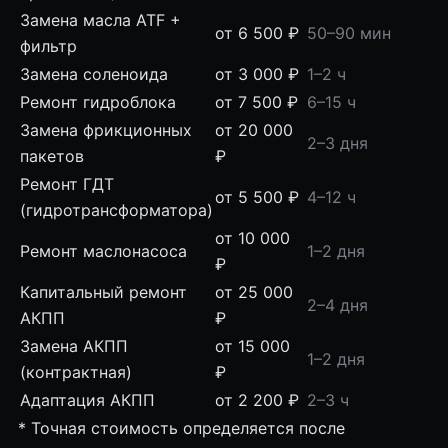
Замена масла ATF +
от 6 500 ₽
50–90 мин
фильтр
Замена соленоида
от 3 000 ₽
1–2 ч
Ремонт гидроблока
от 7 500 ₽
6–15 ч
Замена фрикционных
от 20 000
2–3 дня
пакетов
₽
Ремонт ГДТ
от 5 500 ₽
4–12 ч
(гидротрансформатора)
от 10 000
Ремонт маслонасоса
1–2 дня
₽
Капитальный ремонт
от 25 000
2–4 дня
АКПП
₽
Замена АКПП
от 15 000
1–2 дня
(контрактная)
₽
Адаптация АКПП
от 2 200 ₽
2–3 ч
* Точная стоимость определяется после