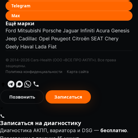
Telegram
Max
Ещё марки
Ford
Mitsubishi
Porsche
Jaguar
Infiniti
Acura
Genesis
Jeep
Cadillac
Opel
Peugeot
Citroën
SEAT
Chery
Geely
Haval
Lada
Fiat
© 2014–2026 Cars-Health (ООО «ВСЕ ПРО АКПП»). Все права
защищены.
Политика конфиденциальности
·
Карта сайта
Позвонить
Записаться
✕
📞
Записаться на диагностику
Диагностика АКПП, вариатора и DSG —
бесплатно
.