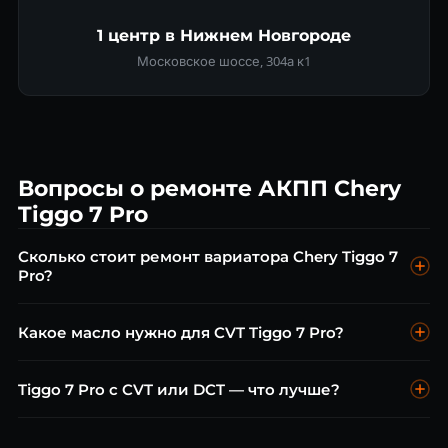
1 центр в Нижнем Новгороде
Московское шоссе, 304а к1
Вопросы о ремонте АКПП Chery
Tiggo 7 Pro
Сколько стоит ремонт вариатора Chery Tiggo 7
Pro?
Диагностика CVT — бесплатно. Замена масла CVT от 6 000
Какое масло нужно для CVT Tiggo 7 Pro?
₽. Ремонт клапанного блока от 18 000 ₽. Замена цепи CVT
от 35 000 ₽.
Nissan NS-3 или Chery рекомендованная жидкость CVT
Tiggo 7 Pro с CVT или DCT — что лучше?
(совместима с Jatco JF016E). Замена каждые 40 000 км.
CVT Jatco лучше подходит для городских пробок, DCT