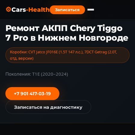
⚙
Cars
-Health
Записаться
Главная
›
Нижний Новгород
›
Марки авто
›
Chery
›
Tiggo 7 Pro
Ремонт АКПП Chery Tiggo
7 Pro в Нижнем Новгороде
Коробки: CVT Jatco JF016E (1.5T 147 л.с.), 7DCT Getrag (2.0T,
отд. версии)
Поколения: T1E (2020–2024)
+7 901 417-03-19
Записаться на диагностику