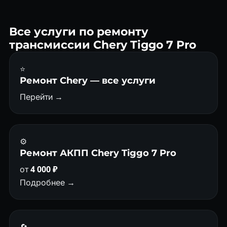
динамичнее на трассе. CVT хорошо изучен и
ремонтируется дешевле. DCT надёжнее при агрессивной
езде.
Все услуги по ремонту
трансмиссии Chery Tiggo 7 Pro
⭐
Ремонт Chery — все услуги
Перейти →
⚙️
Ремонт АКПП Chery Tiggo 7 Pro
от
4 000 ₽
Подробнее →