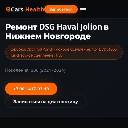
⚙
Cars
-Health
Записаться
Главная
›
Нижний Новгород
›
Марки авто
›
Haval
›
Jolion
Ремонт DSG Haval Jolion в
Нижнем Новгороде
Коробки: 7DCT450 Punch (мокрое сцепление, 1.5T), 7DCT300
Punch (сухое сцепление, 1.5L)
Поколения: B06 (2021–2024)
+7 901 417-03-19
Записаться на диагностику