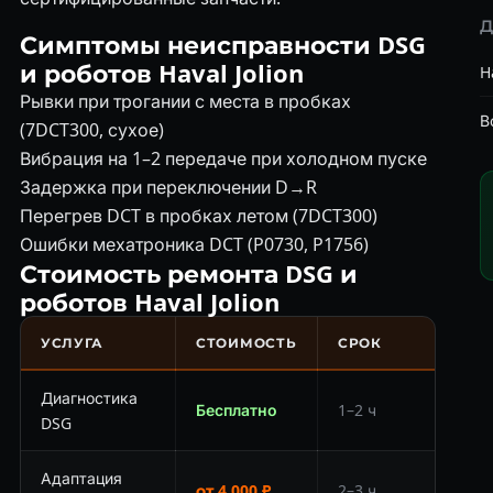
Д
Симптомы неисправности DSG
и роботов Haval Jolion
H
Рывки при трогании с места в пробках
В
(7DCT300, сухое)
Вибрация на 1–2 передаче при холодном пуске
Задержка при переключении D→R
Перегрев DCT в пробках летом (7DCT300)
Ошибки мехатроника DCT (P0730, P1756)
Стоимость ремонта DSG и
роботов Haval Jolion
УСЛУГА
СТОИМОСТЬ
СРОК
Диагностика
Бесплатно
1–2 ч
DSG
Адаптация
от 4 000 ₽
2–3 ч