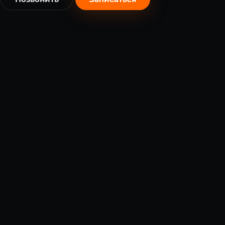
бесплатно
бесплатно
Я согласен на обработку
персональных данных
в соответст
с 152-ФЗ *
Записаться бесплатно
Записаться бесплатно
Я согласен на обработку
персональных данных
в соответст
с 152-ФЗ *