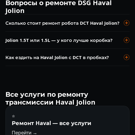
Вопросы о ремонте DSG Haval
Jolion
Сколько стоит ремонт робота DCT Haval Jolion?
Диагностика — бесплатно. Адаптация DCT от 4 000 ₽.
Jolion 1.5T или 1.5L — у кого лучше коробка?
Замена масла 7DCT450 от 5 000 ₽. Ремонт мехатроника от
18 000 ₽. Замена сцепления 7DCT300 от 28 000 ₽.
7DCT450 (мокрое сцепление на 1.5T) надёжнее 7DCT300
Как ездить на Haval Jolion с DCT в пробках?
(сухое на атмосфернике). Мокрое сцепление лучше
переносит пробки и более ресурсно. Для города
При долгих пробках переключайтесь в N на остановках —
рекомендуем 1.5T.
снизит нагрев сцепления. Не держите педаль тормоза на
склоне — используйте ручник. Замена масла DCT каждые
40 000 км.
Все услуги по ремонту
трансмиссии Haval Jolion
⭐
Ремонт Haval — все услуги
Перейти →