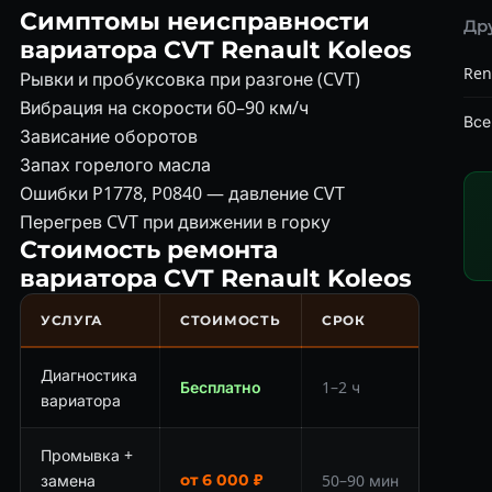
Симптомы неисправности
Др
вариатора CVT Renault Koleos
Ren
Рывки и пробуксовка при разгоне (CVT)
Вибрация на скорости 60–90 км/ч
Все
Зависание оборотов
Запах горелого масла
Ошибки P1778, P0840 — давление CVT
Перегрев CVT при движении в горку
Стоимость ремонта
вариатора CVT Renault Koleos
УСЛУГА
СТОИМОСТЬ
СРОК
Диагностика
Бесплатно
1–2 ч
вариатора
Промывка +
замена
от 6 000 ₽
50–90 мин