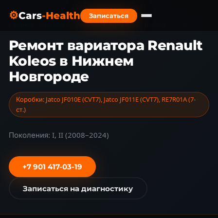
⚙
Cars
-Health
Записаться
Главная
›
Нижний Новгород
›
Марки авто
›
Renault
›
Koleos
Ремонт вариатора Renault
Koleos в Нижнем
Новгороде
Коробки: Jatco JF010E (CVT7), Jatco JF011E (CVT7), RE7R01A (7-
ст.)
Поколения: I, II (2008–2024)
+7 901 417-03-19
Записаться на диагностику