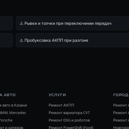
⚠️ Рывки и толчки при переключении передач
⚠️ Пробуксовка АКПП при разгоне
А АВТО
УСЛУГИ
ГОРОД
 авто в Казани
Ремонт АКПП
Ремонт 
BMW, Mercedes
Ремонт вариатора CVT
Ремонт 
Porsche
Ремонт DSG и роботов
Ремонт 
хт и катеров
Ремонт PowerShift (Ford)
Новгор