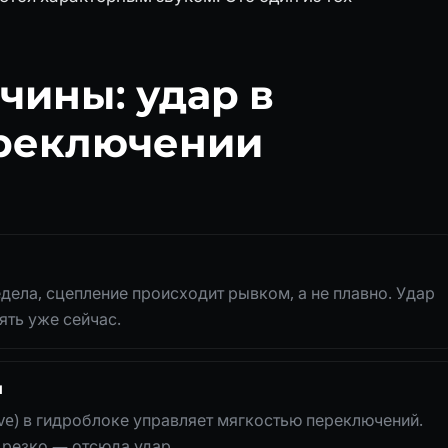
ины: удар в
ереключении
ела, сцепление происходит рывком, а не плавно. Удар
ять уже сейчас.
я
alve) в гидроблоке управляет мягкостью переключений.
 резко — отсюда удар.