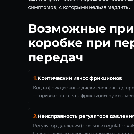
симптомов, с которыми нельзя медлить.
Возможные прич
коробке при п
передач
1.
Критический износ фрикционов
Когда фрикционные диски сношены до пред
— признак того, что фрикционы нужно мен
2.
Неисправность регулятора давлени
Регулятор давления (pressure regulator v
При его неисправности давление подаётся