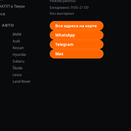
Режим работы:
АКПП в Твери
Ежедневно: 9:00–21:00
Без выходных
еса
 АВТО
Все адреса на карте
BMW
WhatsApp
s
Audi
Telegram
Nissan
Max
Hyundai
Subaru
Škoda
Lexus
Land Rover