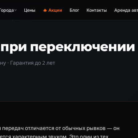
Города
Цены
🔥 Акции
Блог
Контакты
Аренда ав
нии передач
е при переключении
у · Гарантия до 2 лет
и передач отличается от обычных рывков — он
тся характерным звуком. Это один из тех