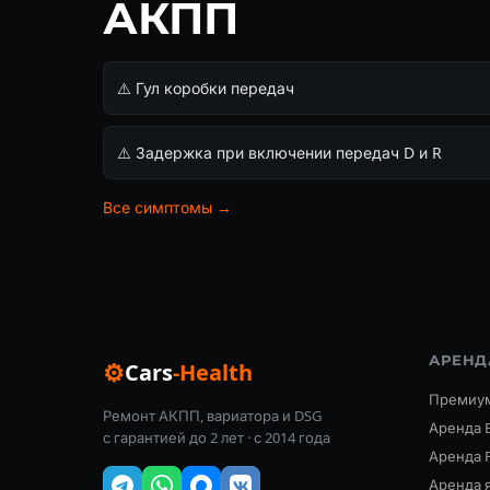
АКПП
⚠️ Гул коробки передач
⚠️ Задержка при включении передач D и R
Все симптомы →
АРЕНД
⚙
Cars
-Health
Премиум
Ремонт АКПП, вариатора и DSG
Аренда 
с гарантией до 2 лет · с 2014 года
Аренда 
Аренда я