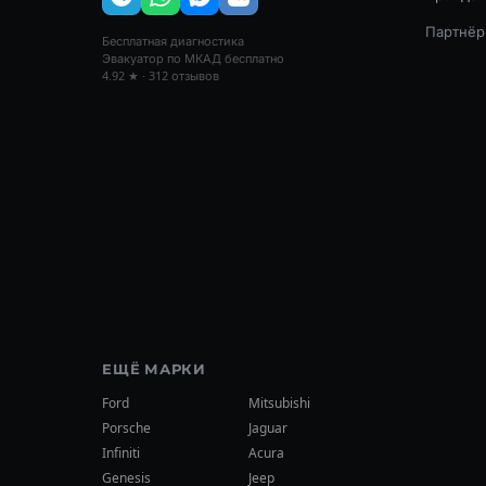
Партнёр:
Бесплатная диагностика
Эвакуатор по МКАД бесплатно
4.92 ★ · 312 отзывов
ЕЩЁ МАРКИ
Ford
Mitsubishi
Porsche
Jaguar
Infiniti
Acura
Genesis
Jeep