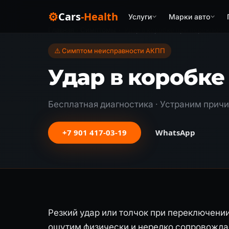
⚙
Cars
-Health
Услуги
Марки авто
Главная
›
Симптомы
›
Удар в коробке при переключе
⚠️ Симптом неисправности АКПП
Удар в коробк
Бесплатная диагностика · Устраним причин
+7 901 417-03-19
WhatsApp
Резкий удар или толчок при переключени
ощутим физически и нередко сопровождае