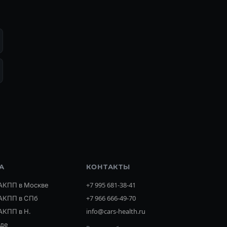
А
КОНТАКТЫ
АКПП в Москве
+7 995 681-38-41
АКПП в СПб
+7 966 666-49-70
АКПП в Н.
info@cars-health.ru
оде