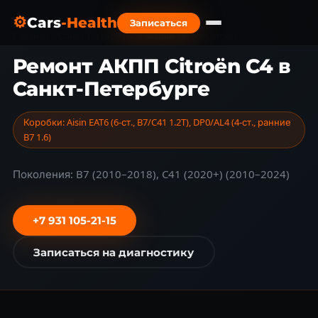
⚙
Cars
-Health
Записаться
Главная
›
Санкт-Петербург
›
Марки авто
›
Citroën
›
C4
Ремонт АКПП Citroën C4 в
Санкт-Петербурге
Коробки: Aisin EAT6 (6-ст., B7/C41 1.2T), DP0/AL4 (4-ст., ранние
B7 1.6)
Поколения: B7 (2010–2018), C41 (2020+) (2010–2024)
+7 931 105-21-15
Записаться на диагностику