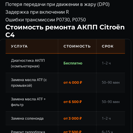
Потеря передачи при движении в жару (DP0)
Задержка при включении R
Ошибки трансмиссии P0730, P0750
Стоимость ремонта АКПП Citroën
C4
УСЛУГА
СТОИМОСТЬ
СРОК
Диагностика АКПП
Бесплатно
1–2 ч
(компьютерная)
Замена масла ATF (с
50–90 мин
от 4 000 ₽
промывкой)
Замена масла ATF +
50–90 мин
от 6 500 ₽
фильтр
Замена соленоида
1–2 ч
от 3 000 ₽
Ремонт гидроблока
6–15 ч
от 7 500 ₽