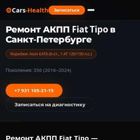
⚙
Cars
-Health
Записаться
Главная
›
Санкт-Петербург
›
Марки авто
›
Fiat
›
Tipo / Egea
Ремонт АКПП Fiat Tipo в
Санкт-Петербурге
Коробки: Aisin EAT6 (6-ст., 1.4T 120/150 л.с.)
Поколения: 356 (2016–2024)
+7 931 105-21-15
Записаться на диагностику
Ремонт АКПП Fiat Tipo —