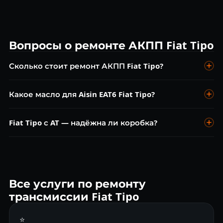
Вопросы о ремонте АКПП Fiat Tipo
Сколько стоит ремонт АКПП Fiat Tipo?
Диагностика — бесплатно. Замена масла Aisin EAT6 от 4
Какое масло для Aisin EAT6 Fiat Tipo?
500 ₽. Ремонт гидроблока от 10 000 ₽. Капремонт от 25 000
₽.
Aisin ATF TL-4000 или аналоги по допуску JWS 3309. Замена
Fiat Tipo с AT — надёжна ли коробка?
каждые 60 000 км.
Aisin EAT6 — надёжный агрегат. Ресурс при обслуживании
200 000+ км.
Все услуги по ремонту
трансмиссии Fiat Tipo
⭐