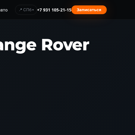
авто
📍 СПб
+7 931 105-21-15
Записаться
ange Rover