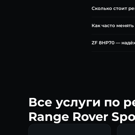
Сколько стоит ре
Диагностика ZF — бе
Как часто менять
20 000 ₽. Капитальны
ZF рекомендует зам
ZF 8HP70 — надёж
городской эксплуат
Да, ZF 8HP70 — одн
несвоевременной за
000+ км.
Все услуги по 
Range Rover Spo