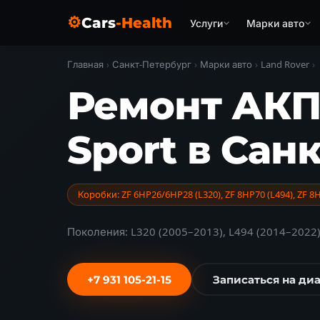
⚙
Cars
-Health
Услуги
Марки авто
Главная
›
Санкт-Петербург
›
Марки авто
›
Land Rover
›
Ремонт АКП
Sport в Сан
Коробки: ZF 6HP26/6HP28 (L320), ZF 8HP70 (L494), ZF 8
Поколения: L320 (2005–2013), L494 (2014–2022)
+7 931 105-21-15
Записаться на ди