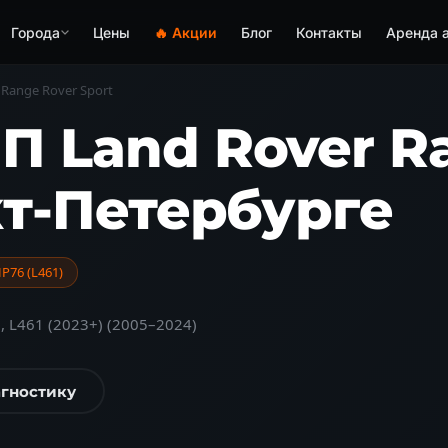
Города
Цены
🔥 Акции
Блог
Контакты
Аренда 
Range Rover Sport
П Land Rover R
кт-Петербурге
HP76 (L461)
, L461 (2023+) (2005–2024)
агностику