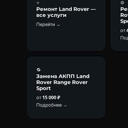
⭐
⚙️
Ремонт Land Rover —
Ре
все услуги
Ro
Sp
Перейти →
от
По
🔁
Замена АКПП Land
Rover Range Rover
Sport
от
15 000 ₽
Подробнее →