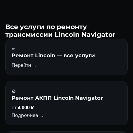
10R80 — надёжная современная коробка Ford/GM.
Основная профилактика — Mercon LV каждые 60 000 км и
адаптация после замены масла.
Все услуги по ремонту
трансмиссии Lincoln Navigator
⭐
Ремонт Lincoln — все услуги
Перейти →
⚙️
Ремонт АКПП Lincoln Navigator
от
4 000 ₽
Подробнее →