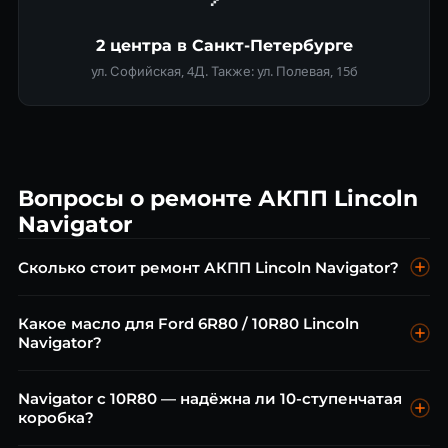
2 центра в Санкт-Петербурге
ул. Софийская, 4Д. Также: ул. Полевая, 15б
Вопросы о ремонте АКПП Lincoln
Navigator
Сколько стоит ремонт АКПП Lincoln Navigator?
Диагностика — бесплатно. Замена масла 6R80 от 6 000 ₽,
Какое масло для Ford 6R80 / 10R80 Lincoln
10R80 от 7 000 ₽. Ремонт гидроблока от 12 000 ₽.
Navigator?
Капремонт от 40 000 ₽.
6R80 — Mercon SP. 10R80 — Mercon LV. Замена каждые 60
Navigator с 10R80 — надёжна ли 10-ступенчатая
000 км. Нельзя смешивать — разные допуски.
коробка?