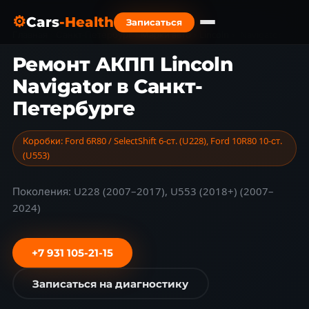
⚙
Cars
-Health
Записаться
Главная
›
Санкт-Петербург
›
Марки авто
›
Lincoln
›
Navigator
Ремонт АКПП Lincoln
Navigator в Санкт-
Петербурге
Коробки: Ford 6R80 / SelectShift 6-ст. (U228), Ford 10R80 10-ст.
(U553)
Поколения: U228 (2007–2017), U553 (2018+) (2007–
2024)
+7 931 105-21-15
Записаться на диагностику