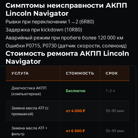
Симптомы неисправности АКПП
Lincoln Navigator
Рывки при переключении 1→2 (6R80)
Задержка при kickdown (10R80)
Аварийный режим при пробеге более 120 000 км
Ошибки P0715, P0730 (датчик скорости, соленоид)
Стоимость ремонта АКПП Lincoln
Navigator
УСЛУГА
СТОИМОСТЬ
СРОК
Диагностика АКПП
Бесплатно
1–2 ч
(компьютерная)
Замена масла ATF (с
50–90 мин
от 4 000 ₽
промывкой)
Замена масла ATF +
50–90 мин
от 6 500 ₽
фильтр