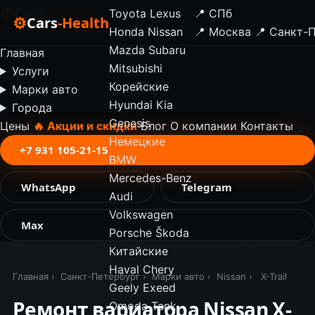
⚙
Cars
-Health
Toyota
Lexus
📍 СПб
⚙
Cars
-Health
Honda
Nissan
📍 Москва
📍 Санкт-
✕
Mazda
Subaru
Главная
Mitsubishi
Услуги
Корейские
Марки авто
Hyundai
Kia
Города
Genesis
Цены
🔥 Акции и скидки
Блог
О компании
Контакты
Немецкие
+7 931 105-21-15
BMW
Mercedes-Benz
WhatsApp
Telegram
Audi
Volkswagen
Max
Porsche
Škoda
Китайские
Haval
Chery
Главная
›
Санкт-Петербург
›
Марки авто
›
Nissan
›
X-Trail
Geely
Exeed
Ремонт вариатора Nissan X-
Omoda
Tank