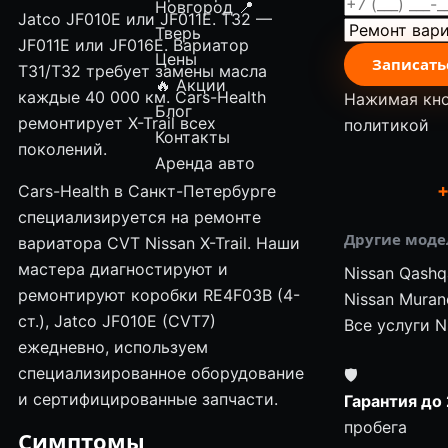
Новгород
📍
Jatco JF010E или JF011E. T32 —
Тверь
JF011E или JF016E. Вариатор
Цены
Записать
T31/T32 требует замены масла
🔥 Акции
каждые 40 000 км. Cars-Health
Нажимая кно
Блог
ремонтирует X-Trail всех
политикой
Контакты
поколений.
Аренда авто
Cars-Health в Санкт-Петербурге
+
специализируется на ремонте
Другие моде
вариатора CVT Nissan X-Trail. Наши
мастера диагностируют и
Nissan Qashq
ремонтируют коробки RE4F03B (4-
Nissan Muran
ст.), Jatco JF010E (CVT7)
Все услуги N
ежедневно, используем
специализированное оборудование
🛡
и сертифицированные запчасти.
Гарантия до 
пробега
Симптомы