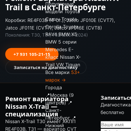
Популярные
Trail в Санкт-Петербурге
модели
Toyota
Camry
Toyota
Коробки: RE4F03B (4-ст.), Jatco JF010E (CVT7),
Corolla
Toyota
Jatco JF011E (CVT7), Jatco JF016E (CVT8)
RAV4
BMW X5
Поколения: T30, T31, T32 (2001–2024)
BMW 5 серии
Mercedes E-
+7 931 105-21-15
класс
Nissan X-
Trail
VW Tiguan
Записаться на диагностику
Все марки
53+
марок →
Города
📍
Москва (9
Ремонт вариатора
Записатьс
центров)
📍
Nissan X-Trail —
Диагностика 
Санкт-
специализация
бесплатно
Петербург
📍
Nissan X-Trail T30 имеет АКПП
Нижний
RE4F03B. T31 — вариатор CVT