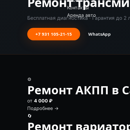
Ремонт трансми
Блог
Контакты
Аренда авто
Бесплатная диагностика · Гарантия до 2 
+7 931 105-21-15
WhatsApp
⚙️
Ремонт АКПП в С
от
4 000 ₽
Подробнее →
🔄
Ремонт вариатор