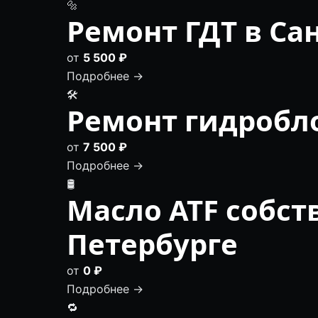
🔩
Ремонт ГДТ в Са
от
5 500 ₽
Подробнее →
🛠️
Ремонт гидробло
от
7 500 ₽
Подробнее →
🛢
Масло ATF собст
Петербурге
от
0 ₽
Подробнее →
🔁