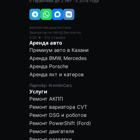
с гарантией до 2 лет · с 2014 года
Бесплатная диагностика
Эвакуатор по МКАД бесплатно
4.92 ★ · 312 отзывов
Аренда авто
Премиум авто в Казани
Аренда BMW, Mercedes
Аренда Porsche
Аренда яхт и катеров
Партнёр: KremlinCars
Услуги
Ремонт АКПП
Ремонт вариатора CVT
Ремонт DSG и роботов
Ремонт PowerShift (Ford)
Ремонт двигателя
Ремонт раздатки