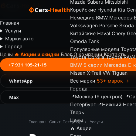
Mazda
Subaru
Mitsubishi
⚙
Cars
-Health
⚙
Cars
-Health
Корейские
Hyundai
Kia
Gen
✕
Немецкие
BMW
Mercedes-
Главная
Volkswagen
Porsche
Škoda
Услуги
Китайские
Haval
Chery
Gee
Марки авто
Omoda
Tank
Города
Популярные модели
Toyot
Цены
🔥 Акции и скидки
Блог
О компании
Контакты
Toyota Corolla
Toyota RAV4
+7 931 105-21-15
BMW 5 серии
Mercedes E-
Nissan X-Trail
VW Tiguan
WhatsApp
Все марки
53+ марок →
Города
📍
Москва (9 центров)
📍
Са
Max
Петербург
📍
Нижний Новг
Тверь
Цены
Главная
›
Санкт-Петербург
›
Услуги
🔥 Акции