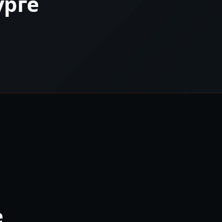
урге
е