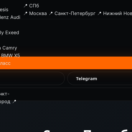
📍 СПб
esis
📍 Москва
📍 Санкт-Петербург
📍 Нижний Но
Benz
Audi
ly
Exeed
a Camry
BMW X5
класс
Telegram
нкт-
ород
📍