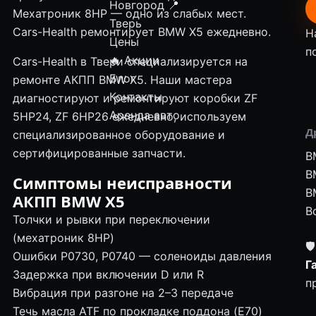
Новгород
📍
Мехатроник 8HP — одно из слабых мест.
Тверь
Cars-Health ремонтирует BMW X5 ежедневно.
Н
Цены
п
🔥 Акции
Cars-Health в Твери специализируется на
Блог
ремонте АКПП BMW X5. Наши мастера
Контакты
диагностируют и ремонтируют коробки ZF
Аренда авто
5HP24, ZF 6HP26 ежедневно, используем
Д
специализированное оборудование и
сертифицированные запчасти.
B
B
Симптомы неисправности
B
АКПП BMW X5
В
Толчки и рывки при переключении
(мехатроник 8HP)
🛡
Ошибки P0730, P0740 — соленоиды давления
Г
Задержка при включении D или R
п
Вибрация при разгоне на 2–3 передаче
Течь масла ATF по прокладке поддона (E70)