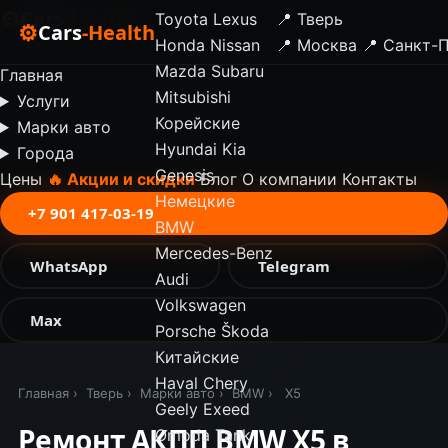
⚙
Cars
-Health
Toyota
Lexus
📍 Тверь
⚙
Cars
-Health
Honda
Nissan
📍 Москва
📍 Санкт-
✕
Mazda
Subaru
Главная
Mitsubishi
Услуги
Корейские
Марки авто
Hyundai
Kia
Города
Genesis
Цены
🔥 Акции и скидки
Блог
О компании
Контакты
Немецкие
+7 901 417-03-19
BMW
Mercedes-Benz
WhatsApp
Telegram
Audi
Volkswagen
Max
Porsche
Škoda
Китайские
Haval
Chery
Главная
›
Тверь
›
Марки авто
›
BMW
›
X5
Geely
Exeed
Ремонт АКПП BMW X5 в
Omoda
Tank