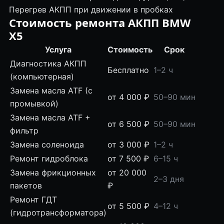
Перегрев АКПП при движении в пробках
Стоимость ремонта АКПП BMW
X5
Услуга
Стоимость
Срок
Диагностика АКПП
Бесплатно
1–2 ч
(компьютерная)
Замена масла ATF (с
от 4 000 ₽
50–90 мин
промывкой)
Замена масла ATF +
от 6 500 ₽
50–90 мин
фильтр
Замена соленоида
от 3 000 ₽
1–2 ч
Ремонт гидроблока
от 7 500 ₽
6–15 ч
Замена фрикционных
от 20 000
2–3 дня
пакетов
₽
Ремонт ГДТ
от 5 500 ₽
4–12 ч
(гидротрансформатора)