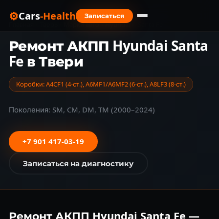
⚙
Cars
-Health
Записаться
Главная
›
Тверь
›
Марки авто
›
Hyundai
›
Santa Fe
Ремонт АКПП Hyundai Santa
Fe в Твери
Коробки: A4CF1 (4-ст.), A6MF1/A6MF2 (6-ст.), A8LF3 (8-ст.)
Поколения: SM, CM, DM, TM (2000–2024)
+7 901 417-03-19
Записаться на диагностику
Ремонт АКПП Hyundai Santa Fe —