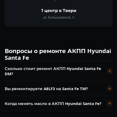
1 центр в Твери
ул. Большевиков, 3
Вопросы о ремонте АКПП Hyundai
Santa Fe
Сколько стоит ремонт АКПП Hyundai Santa Fe
DM?
Диагностика бесплатна. Замена масла A6MF1 от 4 500 ₽,
Вы ремонтируете A8LF3 на Santa Fe TM?
ремонт гидроблока от 12 000 ₽, капитальный ремонт от 28
000 ₽.
Да, A8LF3 — 8-ступенчатая АКПП Hyundai нового
Когда менять масло в АКПП Hyundai Santa Fe?
поколения. Диагностика, ремонт гидроблока — всё без
очереди.
Каждые 40 000–60 000 км. Для Santa Fe с A6MF1 замена