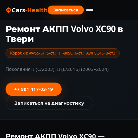
⚙
Cars
-Health
Записаться
Главная
›
Тверь
›
Марки авто
›
Volvo
›
XC90
Ремонт АКПП Volvo XC90 в
Твери
Коробки: AW55-51 (5-ст.), TF-80SC (6-ст.), AWF8G45 (8-ст.)
Поколения: I (C/2003), II (L/2016) (2003–2024)
+7 901 417-03-19
Записаться на диагностику
Ремонт АКПП Volvo XC90 —