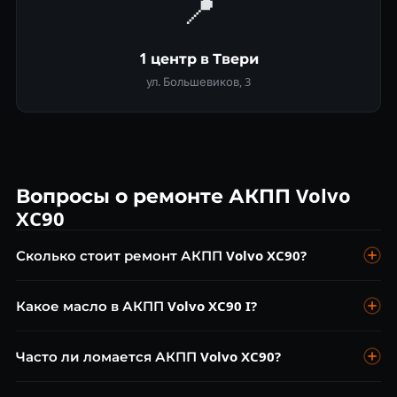
📍
1 центр в Твери
ул. Большевиков, 3
Вопросы о ремонте АКПП Volvo
XC90
Сколько стоит ремонт АКПП Volvo XC90?
Диагностика бесплатна. Замена масла от 5 500 ₽, ремонт
Какое масло в АКПП Volvo XC90 I?
AW55-51 от 11 000 ₽, ремонт TF-80SC от 13 000 ₽,
капремонт от 38 000 ₽.
AW55-51: Volvo ATF 1161521 (Dexron VI совместимый). TF-
Часто ли ломается АКПП Volvo XC90?
80SC: строго JWS 3309. Замена каждые 60 000 км.
Промывка машинным способом не рекомендуется.
AW55-51 ломается чаще — особенно при буксировке