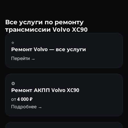
прицепа или редкой замене масла. TF-80SC и AWF8G45
надёжнее. Cars-Health еженедельно ремонтирует XC90.
Все услуги по ремонту
трансмиссии Volvo XC90
⭐
Ремонт Volvo — все услуги
Перейти →
⚙️
Ремонт АКПП Volvo XC90
от
4 000 ₽
Подробнее →