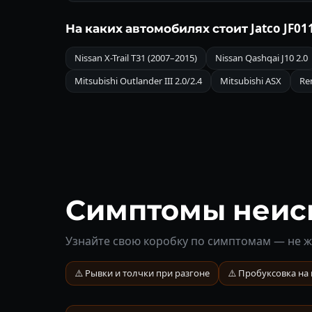
На каких автомобилях стоит Jatco JF01
Nissan X-Trail T31 (2007–2015)
Nissan Qashqai J10 2.0
Mitsubishi Outlander III 2.0/2.4
Mitsubishi ASX
Ren
Симптомы неиспр
Узнайте свою коробку по симптомам — не ж
⚠️ Рывки и толчки при разгоне
⚠️ Пробуксовка на