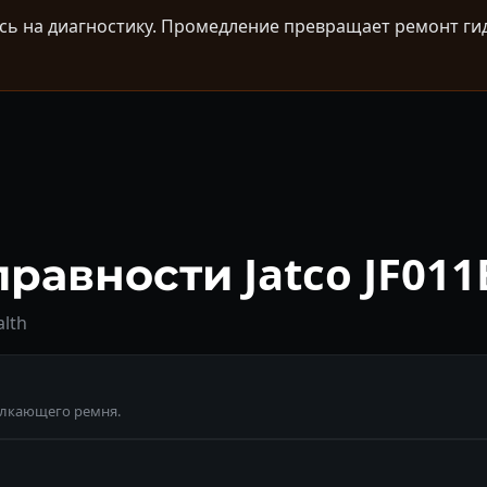
ь на диагностику. Промедление превращает ремонт гидр
авности Jatco JF011
lth
олкающего ремня.