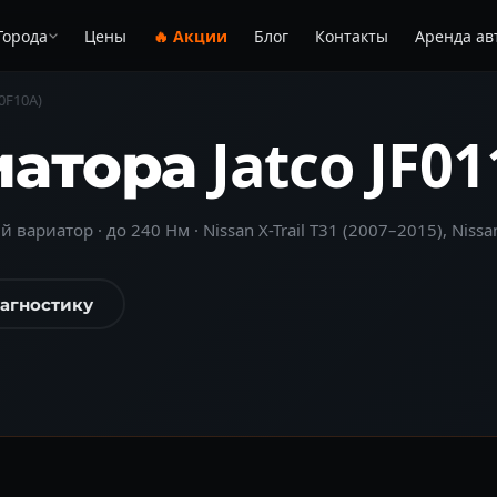
Города
Цены
🔥 Акции
Блог
Контакты
Аренда ав
0F10A)
атора Jatco JF0
 вариатор · до 240 Нм · Nissan X-Trail T31 (2007–2015), Nissan
иагностику