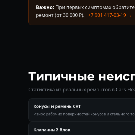
Важно:
При первых симптомах обратитес
ремонт (от 30 000 ₽).
+7 901 417-03-19 →
Типичные неиспр
Статистика из реальных ремонтов в Cars-Hea
Конусы и ремень CVT
Износ рабочих поверхностей конусов и стального т
Клапанный блок