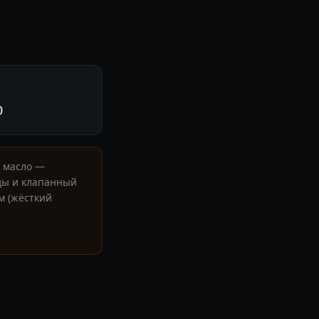
)
 масло —
иды и клапанный
м (жёсткий