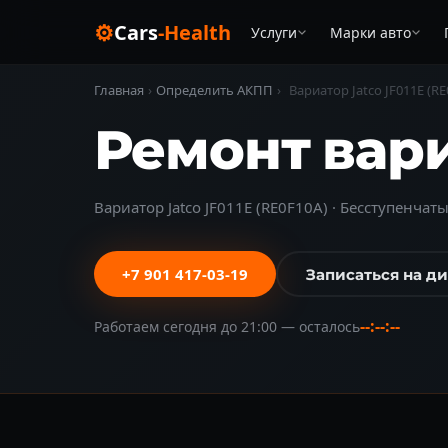
⚙
Cars
-Health
Услуги
Марки авто
Главная
›
Определить АКПП
›
Вариатор Jatco JF011E (RE
Ремонт вари
Вариатор Jatco JF011E (RE0F10A) · Бесступенчатый
+7 901 417-03-19
Записаться на д
--:--:--
Работаем сегодня до 21:00 — осталось