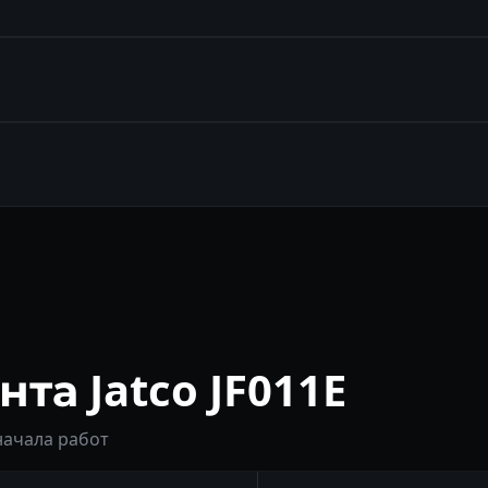
та Jatco JF011E
начала работ