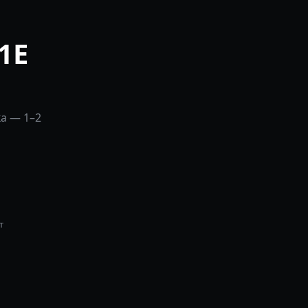
1E
ка — 1–2
т