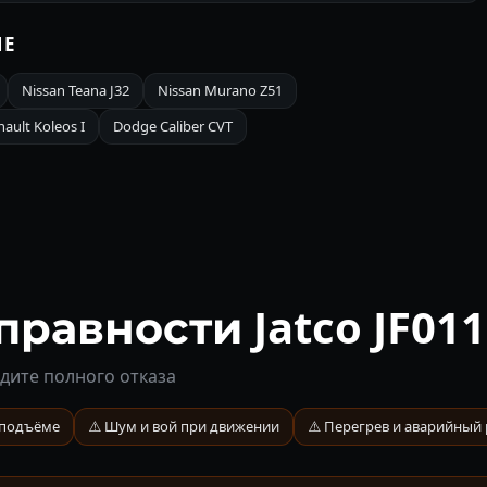
1E
Nissan Teana J32
Nissan Murano Z51
ault Koleos I
Dodge Caliber CVT
авности Jatco JF011
дите полного отказа
 подъёме
⚠️ Шум и вой при движении
⚠️ Перегрев и аварийный