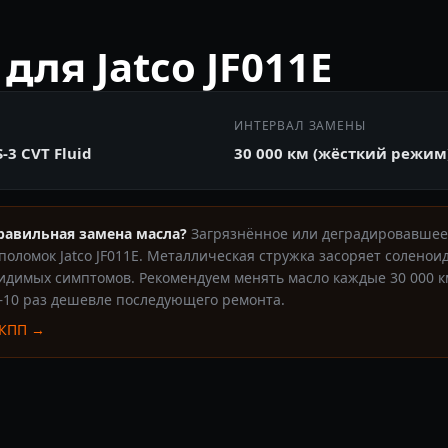
для Jatco JF011E
ИНТЕРВАЛ ЗАМЕНЫ
S-3 CVT Fluid
30 000 км (жёсткий режим
равильная замена масла?
Загрязнённое или деградировавшее
оломок Jatco JF011E. Металлическая стружка засоряет солено
видимых симптомов. Рекомендуем менять масло каждые 30 000 к
5–10 раз дешевле последующего ремонта.
АКПП →