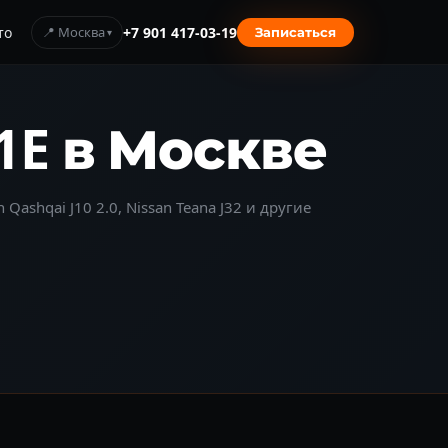
то
📍 Москва
+7 901 417-03-19
Записаться
11E в Москве
 Qashqai J10 2.0, Nissan Teana J32 и другие