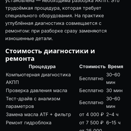
установлена — необходима разборка АКПП. Это
трудоёмкая процедура, которая требует
специального оборудования. На практике
углублённая диагностика совмещается с
ремонтом: при разборке сразу заменяются
изношенные детали.
Стоимость диагностики и
ремонта
Процедура
Стоимость
Время
Компьютерная диагностика
30–60
Бесплатно
АКПП
мин
Проверка давления масла
Бесплатно
30 мин
Тест-драйв с анализом
30–60
Бесплатно
параметров
мин
Замена масла ATF + фильтр
от 4 000 ₽
2–4 ч
Ремонт
гидроблока
от 7 500 ₽
6–15 ч
от 25 000