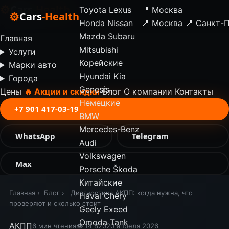
⚙
Cars
-Health
Toyota
Lexus
📍 Москва
⚙
Cars
-Health
Honda
Nissan
📍 Москва
📍 Санкт-
✕
Mazda
Subaru
Главная
Mitsubishi
Услуги
Корейские
Марки авто
Hyundai
Kia
Города
Genesis
Цены
🔥 Акции и скидки
Блог
О компании
Контакты
Немецкие
+7 901 417-03-19
BMW
Mercedes-Benz
WhatsApp
Telegram
Audi
Volkswagen
Max
Porsche
Škoda
Китайские
Главная
›
Блог
›
Диагностика АКПП: когда нужна, что
Haval
Chery
проверяют и сколько стоит
Geely
Exeed
Omoda
Tank
АКПП
6 мин чтения
👁 14 820
20 апреля 2026