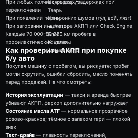
При любых толчках, рывках, задержках при
Новгород
📍
переключении
Тверь
При появлении посторонних шумов (гул, вой, лязг)
Цены
При загорании индикатора АКПП или Check Engine
🔥 Акции
Каждые 70 000–80 000 км пробега в
Блог
профилактических целях
Контакты
Как проверить АКПП при покупке
Аренда авто
б/у авто
Покупая машину с пробегом, вы рискуете: пробег
могли скрутить, ошибки сбросить, масло поменять
перед продажей. На что смотреть:
История эксплуатации
— такси и аренда быстрее
убивают АКПП, фаркоп дополнительно нагружает
Состояние масла ATF
— нормальное прозрачное
розово-красное; тёмное с запахом гари — плохой
знак
Тест-драйв
— плавность переключений,