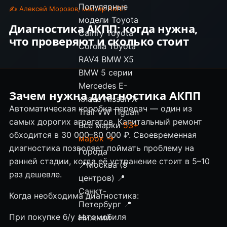
Популярные
✍ Алексей Морозов, мастер АКПП
модели
Toyota
Диагностика АКПП: когда нужна,
Camry
Toyota
что проверяют и сколько стоит
Corolla
Toyota
RAV4
BMW X5
BMW 5 серии
Mercedes E-
Зачем нужна диагностика АКПП
класс
Nissan X-
Автоматическая коробка передач — один из
Trail
VW Tiguan
самых дорогих агрегатов. Капитальный ремонт
Все марки
53+
обходится в 30 000–80 000 ₽. Своевременная
марок →
диагностика позволяет поймать проблему на
Города
ранней стадии, когда её устранение стоит в 5–10
📍
Москва (9
раз дешевле.
центров)
📍
Санкт-
Когда необходима диагностика:
Петербург
📍
При покупке б/у автомобиля
Нижний