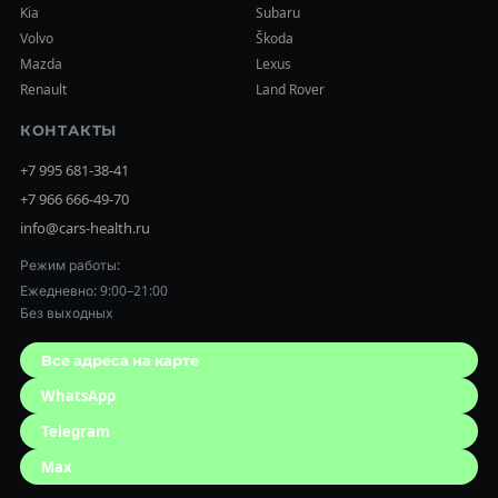
Kia
Subaru
Volvo
Škoda
Mazda
Lexus
Renault
Land Rover
КОНТАКТЫ
+7 995 681-38-41
+7 966 666-49-70
info@cars-health.ru
Режим работы:
Ежедневно: 9:00–21:00
Без выходных
Все адреса на карте
WhatsApp
Telegram
Max