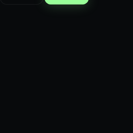
бесплатно
бесплатно
Я согласен на обработку
персональных данных
в соответст
с 152-ФЗ *
Записаться бесплатно
Записаться бесплатно
Я согласен на обработку
персональных данных
в соответст
с 152-ФЗ *