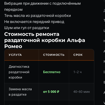
Вибрация при движении с подключённым
передком
Течь масла из раздаточной коробки
Не включается передний привод
Шум или гул от раздатки
Стоимость ремонта
раздаточной коробки Альфа
Ромео
УСЛУГА
СТОИМОСТЬ
СРОК
Диагностика
раздаточной
Бесплатно
1–2 ч
I
коробки
Замена масла
от 5 000 ₽
40–60 мин
в раздатке