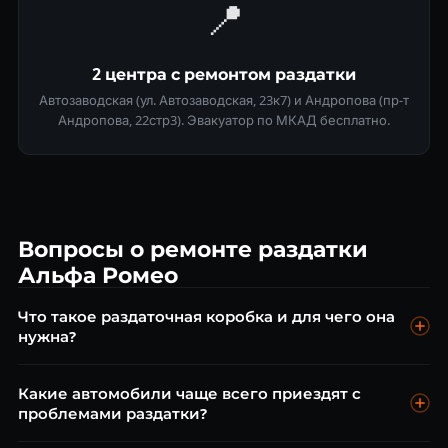
📍
2 центра с ремонтом раздатки
Автозаводская (ул. Автозаводская, 23к7) и Андропова (пр-т
Андропова, 22стр3). Эвакуатор по МКАД бесплатно.
Вопросы о ремонте раздатки
Альфа Ромео
Что такое раздаточная коробка и для чего она
нужна?
Раздаточная коробка (раздатка) — механизм
Какие автомобили чаще всего приездят с
полноприводных автомобилей, распределяющий
проблемами раздатки?
крутящий момент между передней и задней осями.
Бывает постоянный полный привод (AWD) и подключаемый