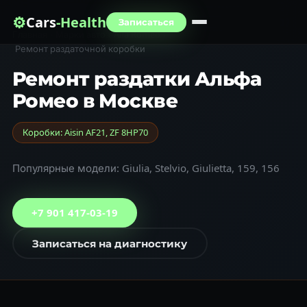
⚙
Cars
-Health
Записаться
Главная
›
Марки авто
›
Alfa Romeo
›
Ремонт раздаточной коробки
Ремонт раздатки Альфа
Ромео в Москве
Коробки: Aisin AF21, ZF 8HP70
Популярные модели: Giulia, Stelvio, Giulietta, 159, 156
+7 901 417-03-19
Записаться на диагностику