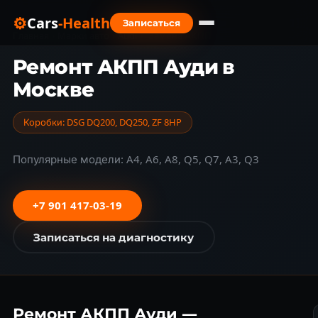
⚙
Cars
-Health
Записаться
Главная
›
Марки авто
›
Audi
›
Замена АКПП
Ремонт АКПП Ауди в
Москве
Коробки: DSG DQ200, DQ250, ZF 8HP
Популярные модели: A4, A6, A8, Q5, Q7, A3, Q3
+7 901 417-03-19
Записаться на диагностику
Ремонт АКПП Ауди —