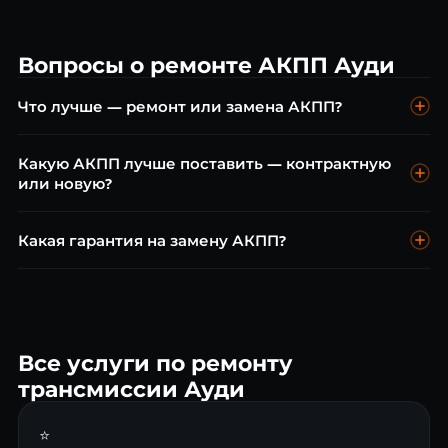
Вопросы о ремонте АКПП Ауди
Что лучше — ремонт или замена АКПП?
В большинстве случаев ремонт обходится дешевле
Какую АКПП лучше поставить — контрактную
замены. Замена оправдана при критическом износе, когда
или новую?
ремонт невозможен или нецелесообразен. Бесплатная
диагностика поможет принять верное решение.
Контрактная АКПП — оптимальный выбор по цене. Новая
Какая гарантия на замену АКПП?
агрегат стоит дороже, но имеет заводскую гарантию.
Восстановленная — промежуточный вариант. Подберём
На работы по замене — гарантия до 2 лет. На контрактный
лучший агрегат под ваш бюджет.
агрегат — от 3 до 6 месяцев. Проверяем агрегат перед
установкой.
Все услуги по ремонту
трансмиссии Ауди
⭐