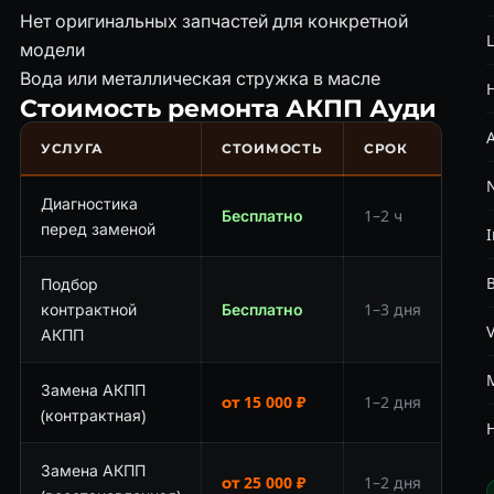
Нет оригинальных запчастей для конкретной
модели
Вода или металлическая стружка в масле
Стоимость ремонта АКПП Ауди
УСЛУГА
СТОИМОСТЬ
СРОК
Диагностика
Бесплатно
1–2 ч
перед заменой
I
Подбор
контрактной
Бесплатно
1–3 дня
АКПП
Замена АКПП
от 15 000 ₽
1–2 дня
(контрактная)
Замена АКПП
от 25 000 ₽
1–2 дня