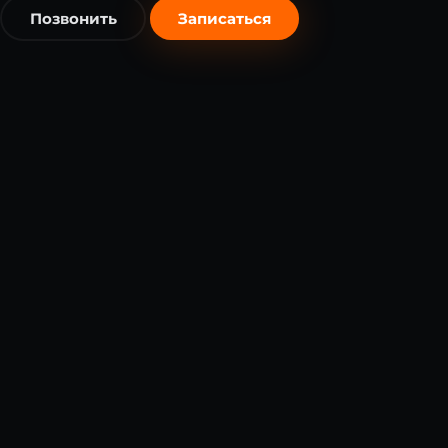
Позвонить
Записаться
бесплатно
бесплатно
Записаться бесплатно
Записаться бесплатно
Нажимая кнопку, вы соглашаетесь с
политикой конфиденциальности