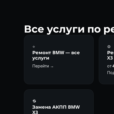
Все услуги по 
⭐
⚙️
Ремонт BMW — все
Ре
услуги
X3
Перейти →
от
По
🔁
Замена АКПП BMW
X3