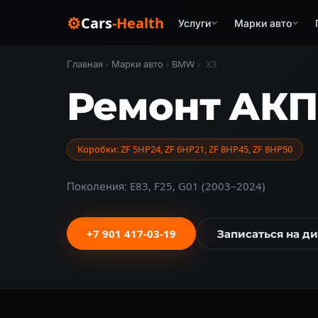
⚙
Cars
-Health
Услуги
Марки авто
Главная
›
Марки авто
›
BMW
›
X3
Ремонт АКП
Коробки: ZF 5HP24, ZF 6HP21, ZF 8HP45, ZF 8HP50
Поколения: E83, F25, G01 (2003–2024)
+7 901 417-03-19
Записаться на д