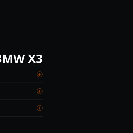
BMW X3
₽, капитальный
ые 60 000 км
а бесплатна.