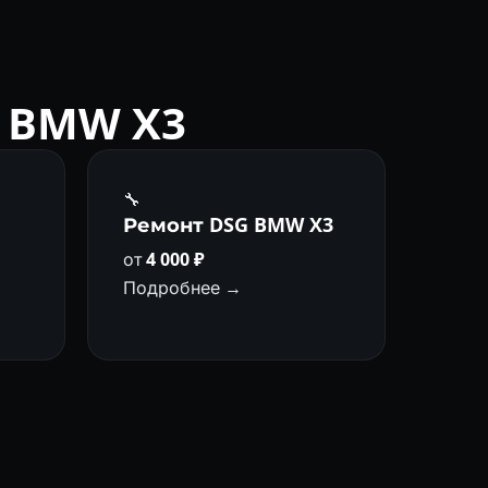
и BMW X3
🔧
а
Ремонт DSG BMW X3
от
4 000 ₽
Подробнее →