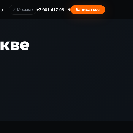
то
📍 Москва
+7 901 417-03-19
Записаться
кве