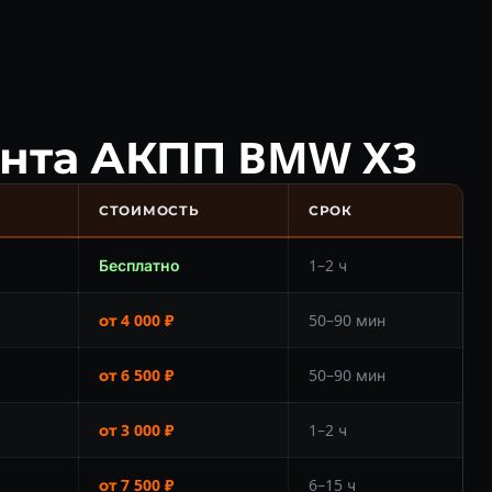
онта АКПП BMW X3
СТОИМОСТЬ
СРОК
Бесплатно
1–2 ч
от 4 000 ₽
50–90 мин
от 6 500 ₽
50–90 мин
от 3 000 ₽
1–2 ч
от 7 500 ₽
6–15 ч