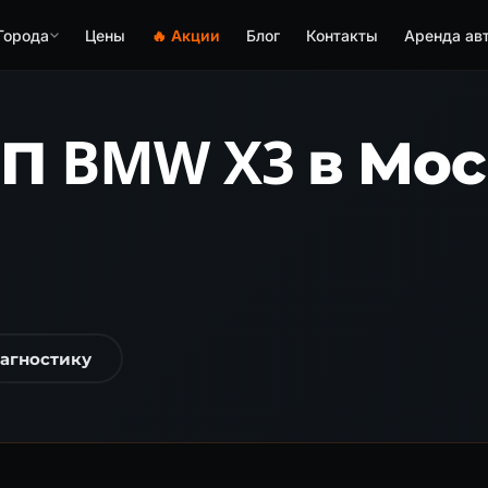
Города
Цены
🔥 Акции
Блог
Контакты
Аренда ав
П BMW X3 в Мос
иагностику