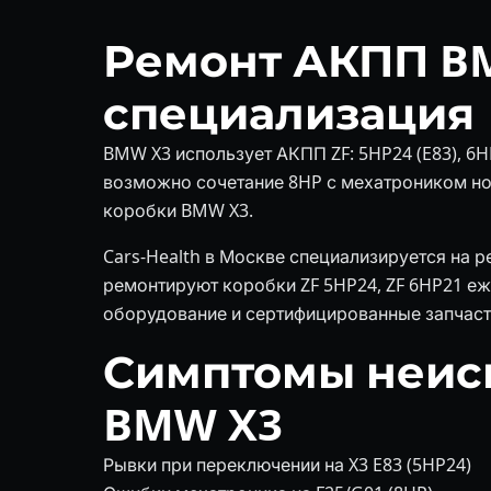
Ремонт АКПП B
специализация
BMW X3 использует АКПП ZF: 5HP24 (E83), 6HP
возможно сочетание 8HP с мехатроником нов
коробки BMW X3.
Cars-Health в Москве специализируется на 
ремонтируют коробки ZF 5HP24, ZF 6HP21 е
оборудование и сертифицированные запчаст
Симптомы неис
BMW X3
Рывки при переключении на X3 E83 (5HP24)