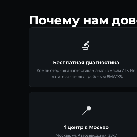
Почему нам до
🔬
Бесплатная диагностика
Компьютерная диагностика + анализ масла ATF. Не
платите за оценку проблемы BMW X3.
📍
1 центр в Москве
Москва, ул. Автозаводская, 23к7