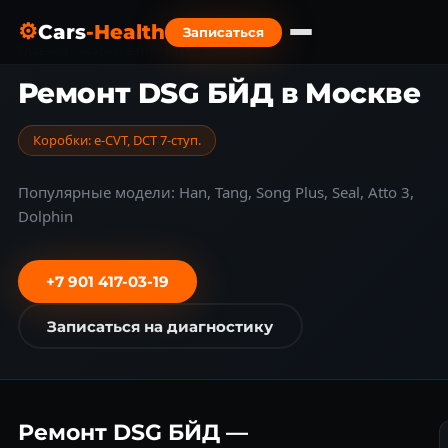
⚙
Cars
-Health
Записаться
Главная
›
Марки авто
›
BYD
›
Ремонт DSG
Ремонт DSG БЙД в Москве
Коробки: e-CVT, DCT 7-ступ.
Популярные модели: Han, Tang, Song Plus, Seal, Atto 3,
Dolphin
+7 901 417-03-19
Записаться на диагностику
Ремонт DSG БЙД —