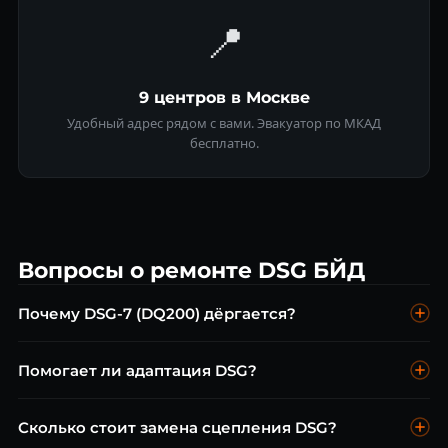
📍
9 центров в Москве
Удобный адрес рядом с вами. Эвакуатор по МКАД
бесплатно.
Вопросы о ремонте DSG БЙД
Почему DSG-7 (DQ200) дёргается?
Главные причины: износ сцепления, неисправность
Помогает ли адаптация DSG?
мехатроника, устаревшая прошивка или неправильное
масло. Диагностика покажет точную причину.
Да, адаптация помогает убрать рывки на новых или после
Сколько стоит замена сцепления DSG?
ремонта коробках. Процедура занимает 2–3 часа и стоит