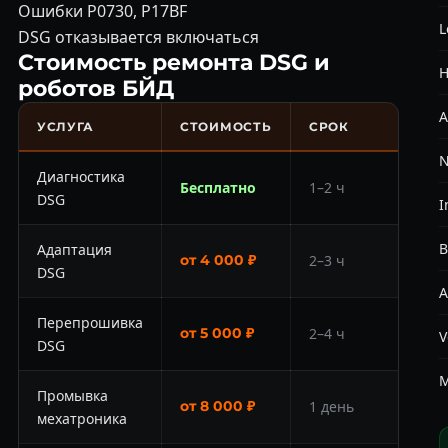
Ошибки P0730, P17BF
L
DSG отказывается включаться
Стоимость ремонта DSG и
H
роботов БЙД
A
УСЛУГА
СТОИМОСТЬ
СРОК
N
Диагностика
Бесплатно
1–2 ч
DSG
I
Адаптация
от 4 000 ₽
2–3 ч
DSG
A
Перепрошивка
от 5 000 ₽
2–4 ч
V
DSG
M
Промывка
от 8 000 ₽
1 день
мехатроника