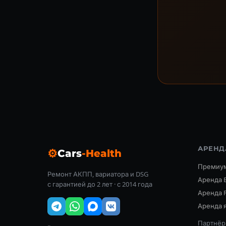
АРЕНД
⚙
Cars
-Health
Премиум
Ремонт АКПП, вариатора и DSG
Аренда 
с гарантией до 2 лет · с 2014 года
Аренда 
Аренда я
Партнёр: