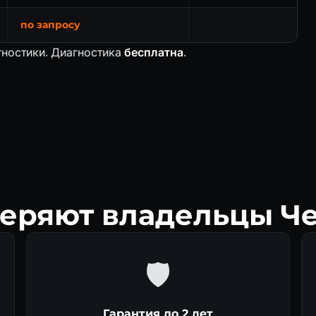
по запросу
гностики. Диагностика
бесплатна
.
веряют владельцы Ч
🛡
Гарантия до 2 лет