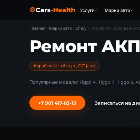
⚙
Cars
-Health
Услуги
Марки авто
Главная
›
Марки авто
›
Chery
›
Масло ATF собственног
Ремонт АКП
Коробки: Aisin 6-ступ., CVT Jatco
Популярные модели: Tiggo 4, Tiggo 7, Tiggo 8, Ar
+7 901 417-03-19
Записаться на ди