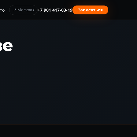
то
📍 Москва
+7 901 417-03-19
Записаться
ве