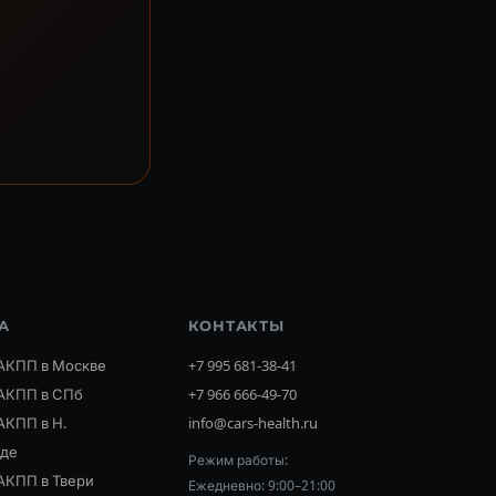
А
КОНТАКТЫ
АКПП в Москве
+7 995 681-38-41
АКПП в СПб
+7 966 666-49-70
АКПП в Н.
info@cars-health.ru
оде
Режим работы:
АКПП в Твери
Ежедневно: 9:00–21:00