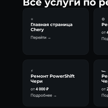
Все услуги по 
⭐
⚙️
Главная страница
Ре
Chery
от
Перейти →
По
⚡
🏎
Ремонт PowerShift
Ре
Чери
Че
от
4 000 ₽
от
Подробнее →
По