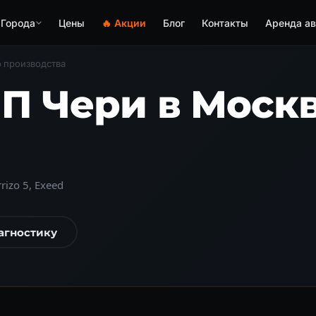
Города
Цены
🔥 Акции
Блог
Контакты
Аренда ав
о производства
П Чери в Моск
rizo 5, Exeed
агностику