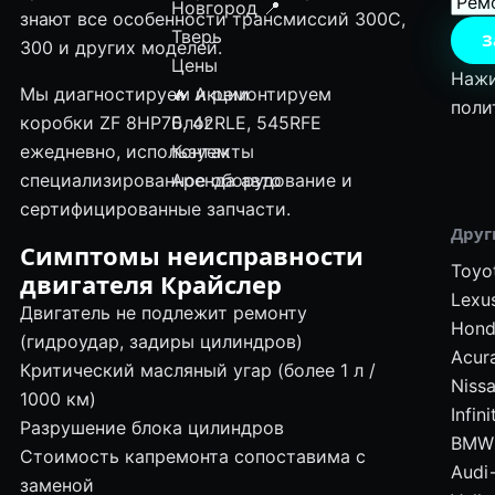
Новгород
📍
знают все особенности трансмиссий 300C,
Тверь
З
300 и других моделей.
Цены
Нажи
Мы диагностируем и ремонтируем
🔥 Акции
поли
коробки ZF 8HP70, 42RLE, 545RFE
Блог
ежедневно, используем
Контакты
специализированное оборудование и
Аренда авто
сертифицированные запчасти.
Друг
Симптомы неисправности
Toyo
двигателя Крайслер
Lexu
Двигатель не подлежит ремонту
Hond
(гидроудар, задиры цилиндров)
Acur
Критический масляный угар (более 1 л /
Niss
1000 км)
Infini
Разрушение блока цилиндров
BMW
Стоимость капремонта сопоставима с
Audi
заменой