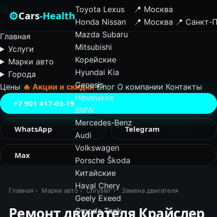
⚙
Cars
-Health
Toyota
Lexus
📍 Москва
⚙
Cars
-Health
Honda
Nissan
📍 Москва
📍 Санкт-
✕
Mazda
Subaru
Главная
Mitsubishi
Услуги
Корейские
Марки авто
Hyundai
Kia
Города
Genesis
Цены
🔥 Акции и скидки
Блог
О компании
Контакты
Немецкие
+7 901 417-03-19
BMW
Mercedes-Benz
WhatsApp
Telegram
Audi
Volkswagen
Max
Porsche
Škoda
Китайские
Haval
Chery
Главная
›
Марки авто
›
Chrysler
›
Замена двигателя
Geely
Exeed
Ремонт двигателя Крайслер
Omoda
Tank