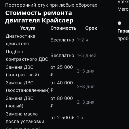
Volk
Посторонний стук при любых оборотах
Merc
Стоимость ремонта
двигателя Крайслер
🛡
Услуга
Стоимость
Срок
Гара
Диагностика
проб
Бесплатно
1–2 ч
двигателя
Подбор
Бесплатно
1–5 дней
контрактного ДВС
Замена ДВС
от 25 000
2–3 дня
(контрактный)
₽
Замена ДВС
от 40 000
2–3 дня
(восстановленный)
₽
Замена ДВС
от 80 000
2–3 дня
(новый)
₽
Замена масла
от 2 500 ₽
1 ч
после установки