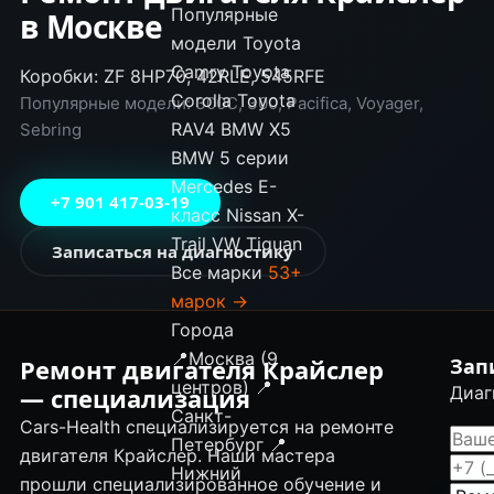
Популярные
в Москве
модели
Toyota
Camry
Toyota
Коробки: ZF 8HP70, 42RLE, 545RFE
Corolla
Toyota
Популярные модели: 300C, 300, Pacifica, Voyager,
RAV4
BMW X5
Sebring
BMW 5 серии
Mercedes E-
+7 901 417-03-19
класс
Nissan X-
Trail
VW Tiguan
Записаться на диагностику
Все марки
53+
марок →
Города
📍
Москва (9
Ремонт двигателя Крайслер
Зап
центров)
📍
— специализация
Диаг
Санкт-
Cars-Health специализируется на ремонте
Петербург
📍
двигателя Крайслер. Наши мастера
Нижний
прошли специализированное обучение и