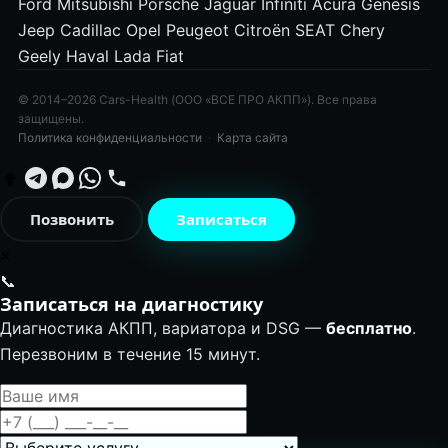
Ford
Mitsubishi
Porsche
Jaguar
Infiniti
Acura
Genesis
Jeep
Cadillac
Opel
Peugeot
Citroën
SEAT
Chery
Geely
Haval
Lada
Fiat
© 2014–2026 Cars-Health (ООО «ВСЕ ПРО АКПП»). Все права
защищены.
Политика конфиденциальности
·
Карта сайта
Позвонить
Записаться
✕
📞
Записаться на диагностику
Диагностика АКПП, вариатора и DSG —
бесплатно
.
Перезвоним в течение 15 минут.