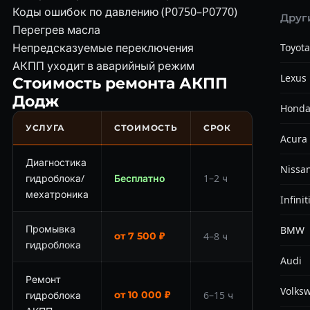
Коды ошибок по давлению (P0750–P0770)
Друг
Перегрев масла
Непредсказуемые переключения
Toyota
АКПП уходит в аварийный режим
Lexus
Стоимость ремонта АКПП
Додж
Hond
УСЛУГА
СТОИМОСТЬ
СРОК
Acura
Диагностика
Nissa
гидроблока/
Бесплатно
1–2 ч
мехатроника
Infinit
Промывка
BMW
от 7 500 ₽
4–8 ч
гидроблока
Audi
Ремонт
Volks
гидроблока
от 10 000 ₽
6–15 ч