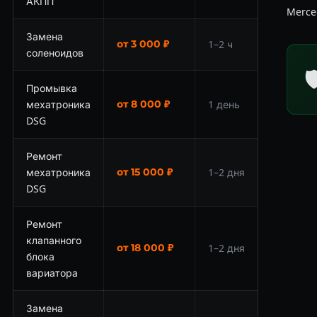
АКПП
Merce
Замена
от 3 000 ₽
1–2 ч
соленоидов

Промывка
мехатроника
от 8 000 ₽
1 день
DSG
Ремонт
мехатроника
от 15 000 ₽
1–2 дня
DSG
Ремонт
клапанного
от 18 000 ₽
1–2 дня
блока
вариатора
Замена