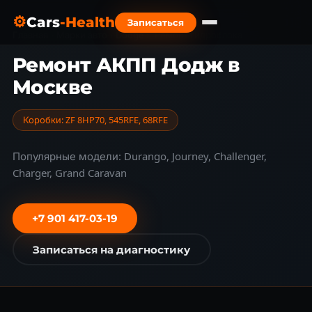
⚙
Cars
-Health
Записаться
Главная
›
Марки авто
›
Dodge
›
Ремонт гидроблока
Ремонт АКПП Додж в
Москве
Коробки: ZF 8HP70, 545RFE, 68RFE
Популярные модели: Durango, Journey, Challenger,
Charger, Grand Caravan
+7 901 417-03-19
Записаться на диагностику