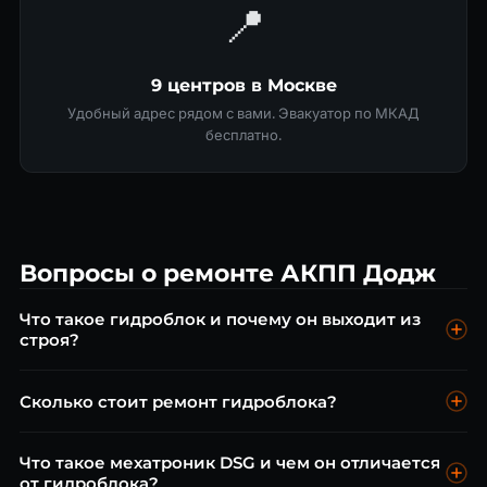
📍
9 центров в Москве
Удобный адрес рядом с вами. Эвакуатор по МКАД
бесплатно.
Вопросы о ремонте АКПП Додж
Что такое гидроблок и почему он выходит из
строя?
Гидроблок — управляющий узел АКПП, распределяющий
Сколько стоит ремонт гидроблока?
давление масла. Выходит из строя из-за загрязнения
масляных каналов, износа соленоидов или применения
Промывка гидроблока от 7 500 ₽, ремонт от 10 000 ₽,
неподходящего ATF. Замена масла каждые 60 000 км
Что такое мехатроник DSG и чем он отличается
замена соленоидов от 3 000 ₽. Диагностика бесплатно.
от гидроблока?
предотвращает проблемы.