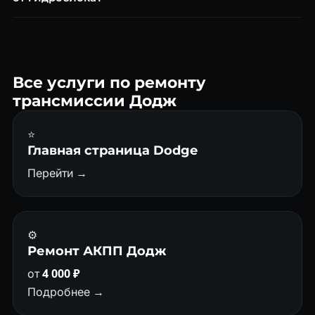
Итоговая цена зависит от марки авто и степени износа.
Мехатроник — электрогидравлический блок управления
DSG (DQ200/DQ250). Объединяет гидравлику и
электронику в одном корпусе. Ремонт мехатроника от 15
000 ₽, замена сцепления включается отдельно.
Все услуги по ремонту
трансмиссии Додж
⭐
Главная страница Dodge
Перейти →
⚙️
Ремонт АКПП Додж
от
4 000 ₽
Подробнее →