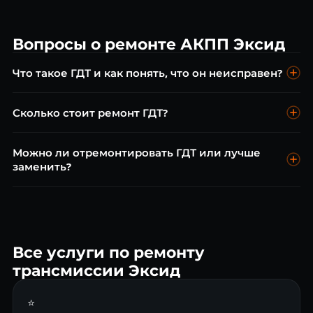
Вопросы о ремонте АКПП Эксид
Что такое ГДТ и как понять, что он неисправен?
Гидротрансформатор — гидравлическая муфта между
Сколько стоит ремонт ГДТ?
двигателем и АКПП. Признаки неисправности: вибрация,
толчки при разгоне, рывки при трогании, перегрев масла.
Ремонт блокировки ГДТ от 5 500 ₽, замена фрикционной
Бесплатная диагностика покажет точную причину.
Можно ли отремонтировать ГДТ или лучше
накладки от 8 000 ₽, капитальный ремонт от 18 000 ₽.
заменить?
Диагностика бесплатно. Цена зависит от марки и модели.
В большинстве случаев ГДТ можно отремонтировать —
это дешевле замены в 2–3 раза. Замена оправдана только
при разрушении корпуса или критическом износе всех
деталей.
Все услуги по ремонту
трансмиссии Эксид
⭐