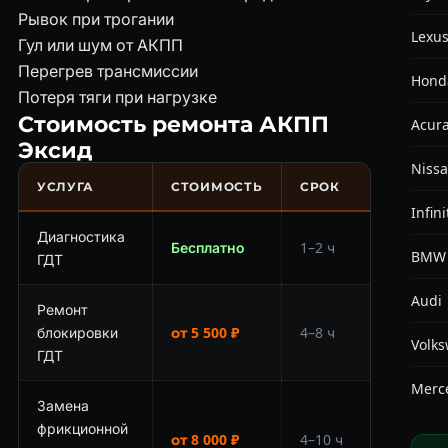
Рывок при трогании
Lexu
Гул или шум от АКПП
Перегрев трансмиссии
Hond
Потеря тяги при нагрузке
Стоимость ремонта АКПП
Acur
Эксид
Niss
УСЛУГА
СТОИМОСТЬ
СРОК
Infini
Диагностика
Бесплатно
1–2 ч
BMW
ГДТ
Audi
Ремонт
блокировки
от 5 500 ₽
4–8 ч
Volk
ГДТ
Merc
Замена
фрикционной
от 8 000 ₽
4–10 ч