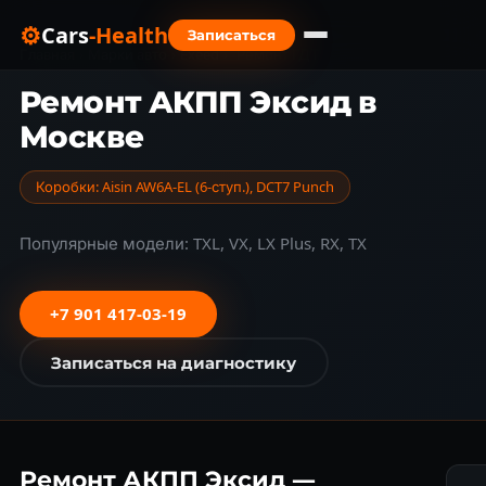
⚙
Cars
-Health
Записаться
Главная
›
Марки авто
›
Exeed
›
Ремонт ГДТ
Ремонт АКПП Эксид в
Москве
Коробки: Aisin AW6A-EL (6-ступ.), DCT7 Punch
Популярные модели: TXL, VX, LX Plus, RX, TX
+7 901 417-03-19
Записаться на диагностику
Ремонт АКПП Эксид —