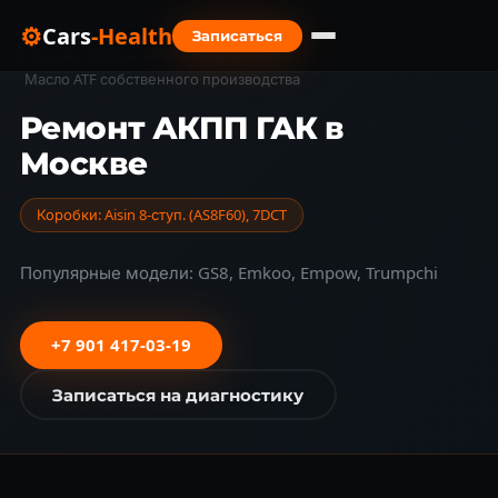
⚙
Cars
-Health
Записаться
Главная
›
Марки авто
›
GAC
›
Масло ATF собственного производства
Ремонт АКПП ГАК в
Москве
Коробки: Aisin 8-ступ. (AS8F60), 7DCT
Популярные модели: GS8, Emkoo, Empow, Trumpchi
+7 901 417-03-19
Записаться на диагностику