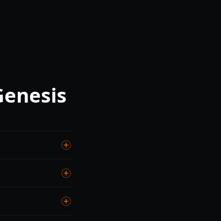
enesis
000 ₽. Капитальный
00 км.
-VI ресурс 300 000+