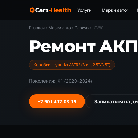
⚙
Cars
-Health
Услуги
Марки авто
Главная
›
Марки авто
›
Genesis
›
GV80
Ремонт АКПП
Коробки: Hyundai A8TR3 (8-ст., 2.5T/3.5T)
Поколения: JX1 (2020–2024)
+7 901 417-03-19
Записаться на д