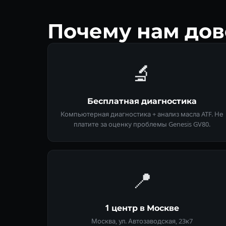
Почему нам дов
🔬
Бесплатная диагностика
Компьютерная диагностика + анализ масла ATF. Не
платите за оценку проблемы Genesis GV80.
📍
1 центр в Москве
Москва, ул. Автозаводская, 23к7