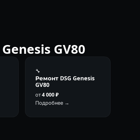
Genesis GV80
🔧
а
Ремонт DSG Genesis
GV80
от
4 000 ₽
Подробнее →