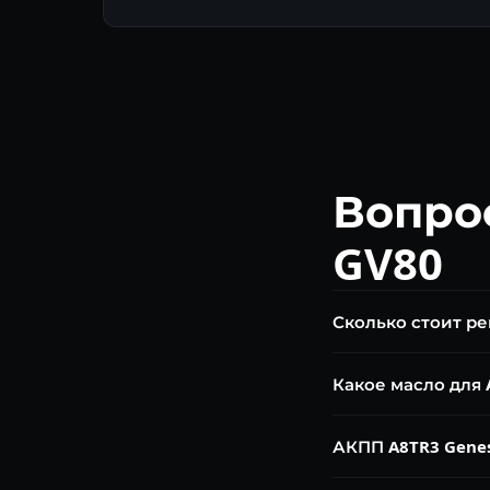
Вопро
GV80
Сколько стоит ре
Диагностика — беспл
Какое масло для 
ремонт от 35 000 ₽. 
SK ATF SP-VI M (ори
АКПП A8TR3 Genes
A8TR3 — надёжная и