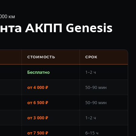
000 км
нта АКПП Genesis
СТОИМОСТЬ
СРОК
Бесплатно
1–2 ч
от 4 000 ₽
50–90 мин
от 6 500 ₽
50–90 мин
от 3 000 ₽
1–2 ч
от 7 500 ₽
6–15 ч