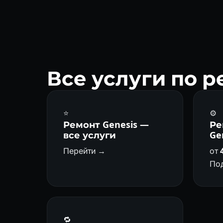
км без капремонта.
Все услуги по р
⭐
⚙️
Ремонт Genesis —
Ре
все услуги
Ge
Перейти →
от
По
🔁