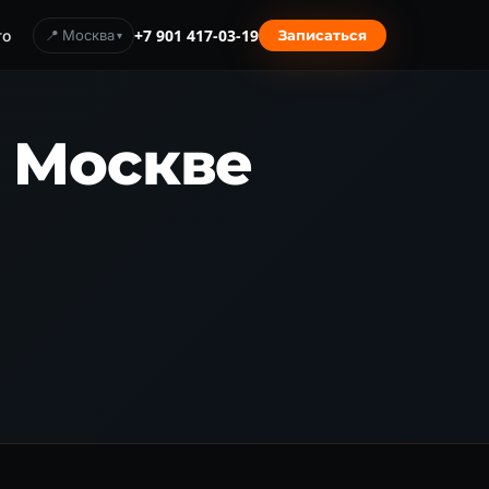
то
📍 Москва
+7 901 417-03-19
Записаться
в Москве