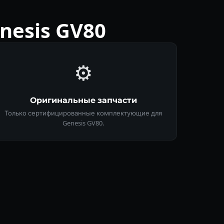
esis GV80
⚙️
Оригинальные запчасти
Только сертифицированные комплектующие для
Genesis GV80.