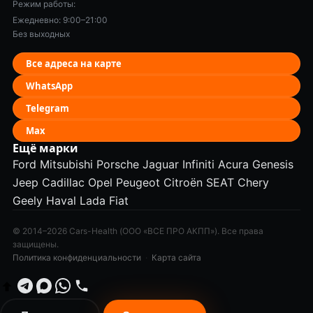
Режим работы:
Ежедневно: 9:00–21:00
Без выходных
Все адреса на карте
WhatsApp
Telegram
Max
Ещё марки
Ford
Mitsubishi
Porsche
Jaguar
Infiniti
Acura
Genesis
Jeep
Cadillac
Opel
Peugeot
Citroën
SEAT
Chery
Geely
Haval
Lada
Fiat
© 2014–2026 Cars-Health (ООО «ВСЕ ПРО АКПП»). Все права
защищены.
Политика конфиденциальности
·
Карта сайта