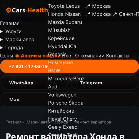
⚙
Cars
-Health
Toyota
Lexus
📍 Москва
⚙
Cars
-Health
Honda
Nissan
📍 Москва
📍 Санкт-
✕
Mazda
Subaru
Главная
Mitsubishi
Услуги
Корейские
Марки авто
Hyundai
Kia
Города
Genesis
Цены
🔥 Акции и скидки
Блог
О компании
Контакты
Немецкие
+7 901 417-03-19
BMW
Mercedes-Benz
WhatsApp
Telegram
Audi
Volkswagen
Max
Porsche
Škoda
Китайские
Haval
Chery
Главная
›
Марки авто
›
Honda
›
Ремонт вариатора
Geely
Exeed
Ремонт вариатора Хонда в
Omoda
Tank