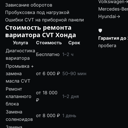
Volkswagen
Зависание оборотов
Mercedes-Be
Пробуксовка под нагрузкой
Hyundai
→
Ошибки CVT на приборной панели
Стоимость ремонта
🛡
вариатора CVT Хонда
Гарантия до 
Услуга
Стоимость
Срок
пробега
Диагностика
Бесплатно
1–2 ч
вариатора
Промывка +
замена
от 6 000 ₽
50–90 мин
масла CVT
Ремонт
от 18 000
клапанного
1–2 дня
₽
блока
Замена
от 8 000 ₽
1 день
соленоидов
Замена