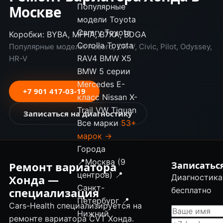
Популярные
Москве
модели
Toyota
Camry
Toyota
Коробки: BYBA, MFHA, B7XA, BDGA
Corolla
Toyota
Популярные модели: Accord, CR-V, Civic, Pilot, Odyssey,
RAV4
BMW X5
HR-V
BMW 5 серии
Mercedes E-
+7 901 417-03-19
класс
Nissan X-
Trail
VW Tiguan
Записаться на диагностику
Все марки
53+
марок →
Города
📍
Москва (9
Ремонт вариатора
Записатьс
центров)
📍
Хонда —
Диагностика
Санкт-
специализация
бесплатно
Петербург
📍
Cars-Health специализируется на
Нижний
ремонте вариатора CVT Хонда.