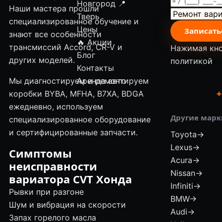
Новгород
📍
Наши мастера прошли
Тверь
специализированное обучение и
Цены
Записать
знают все особенности
🔥 Акции
трансмиссий Accord, CR-V и
Нажимая кно
Блог
других моделей.
политикой
Контакты
Мы диагностируем и ремонтируем
Аренда авто
коробки BYBA, MFHA, B7XA, BDGA
+
ежедневно, используем
Другие марк
специализированное оборудование
и сертифицированные запчасти.
Toyota
→
Lexus
→
Симптомы
Acura
→
неисправности
Nissan
→
вариатора CVT Хонда
Infiniti
→
Рывки при разгоне
BMW
→
Шум и вибрация на скорости
Audi
→
Запах горелого масла