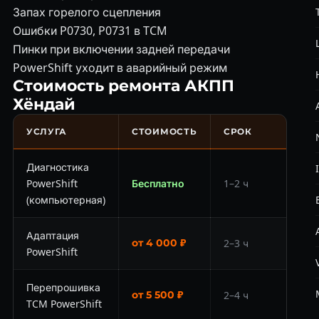
Запах горелого сцепления
Ошибки P0730, P0731 в TCM
Пинки при включении задней передачи
PowerShift уходит в аварийный режим
Стоимость ремонта АКПП
Хёндай
УСЛУГА
СТОИМОСТЬ
СРОК
Диагностика
PowerShift
Бесплатно
1–2 ч
(компьютерная)
Адаптация
от 4 000 ₽
2–3 ч
PowerShift
Перепрошивка
от 5 500 ₽
2–4 ч
TCM PowerShift