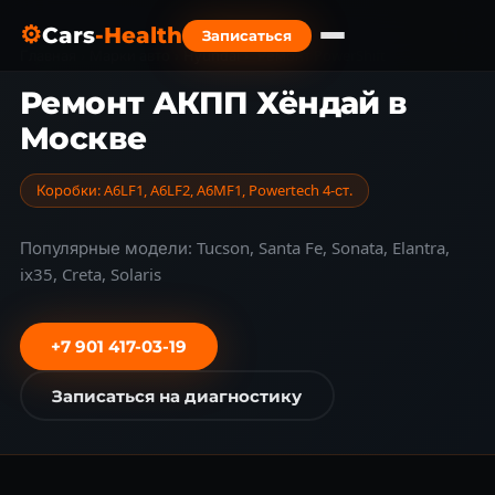
⚙
Cars
-Health
Записаться
Главная
›
Марки авто
›
Hyundai
›
Ремонт PowerShift
Ремонт АКПП Хёндай в
Москве
Коробки: A6LF1, A6LF2, A6MF1, Powertech 4-ст.
Популярные модели: Tucson, Santa Fe, Sonata, Elantra,
ix35, Creta, Solaris
+7 901 417-03-19
Записаться на диагностику