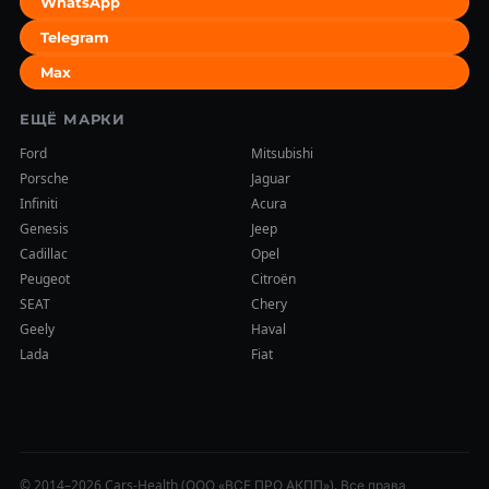
WhatsApp
Telegram
Max
ЕЩЁ МАРКИ
Ford
Mitsubishi
Porsche
Jaguar
Infiniti
Acura
Genesis
Jeep
Cadillac
Opel
Peugeot
Citroën
SEAT
Chery
Geely
Haval
Lada
Fiat
© 2014–2026 Cars-Health (ООО «ВСЕ ПРО АКПП»). Все права