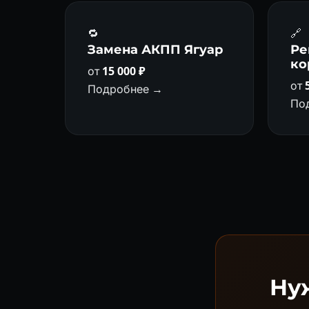
🔁
🔗
Замена АКПП Ягуар
Ре
ко
от
15 000 ₽
от
Подробнее →
По
Ну