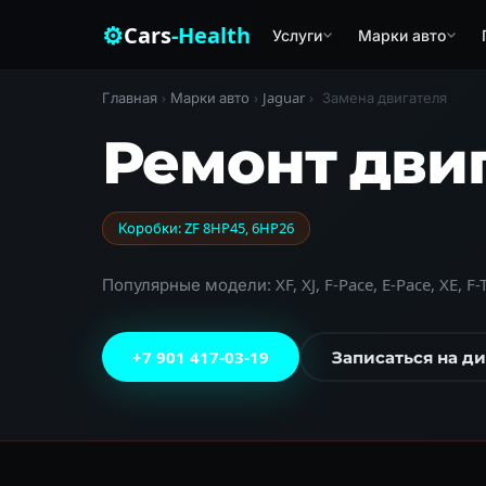
⚙
Cars
-Health
Услуги
Марки авто
Главная
›
Марки авто
›
Jaguar
›
Замена двигателя
Ремонт двиг
Коробки: ZF 8HP45, 6HP26
Популярные модели: XF, XJ, F-Pace, E-Pace, XE, F-
+7 901 417-03-19
Записаться на д