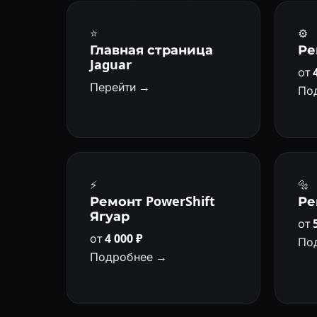
⭐
⚙️
Главная страница
Ре
Jaguar
от
Перейти →
По
⚡
🔩
Ремонт PowerShift
Ре
Ягуар
от
от
4 000 ₽
По
Подробнее →