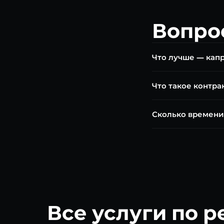
Вопро
Что лучше — кап
При хорошем состоя
Что такое контра
трещинах блока или
Контрактный ДВС — 
Сколько времени
бюджетный вариант 
Замена занимает 2–3
замена расходников,
Все услуги по р