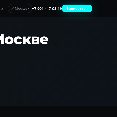
то
📍 Москва
+7 901 417-03-19
Записаться
Москве