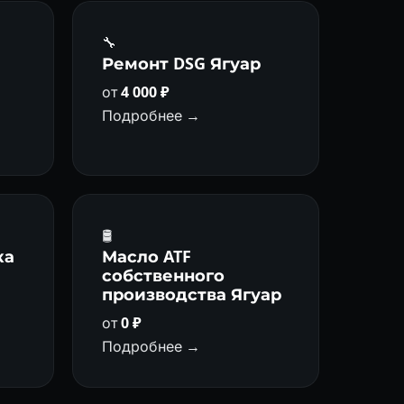
🔧
а
Ремонт DSG Ягуар
от
4 000 ₽
Подробнее →
🛢
ка
Масло ATF
собственного
производства Ягуар
от
0 ₽
Подробнее →