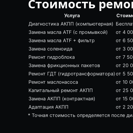
Стоимость ремон
Услуга
Стоим
Диагностика АКПП (компьютерная)
Беспла
Замена масла ATF (с промывкой)
от 4 0
Замена масла ATF + фильтр
от 6 5
Замена соленоида
от 3 0
Ремонт гидроблока
от 7 5
Замена фрикционных пакетов
от 20 
Ремонт ГДТ (гидротрансформатора)
от 5 5
Ремонт маслонасоса
от 10 0
Капитальный ремонт АКПП
от 25 
Замена АКПП (контрактная)
от 15 0
Адаптация АКПП
от 2 2
* Точная стоимость определяется после д