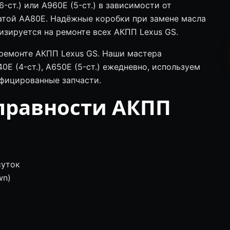
-ст.) или A960E (5-ст.) в зависимости от
чатой AA80E. Надёжные коробки при замене масла
лизируется на ремонте всех АКПП Lexus GS.
 ремонте АКПП Lexus GS. Наши мастера
E (4-ст.), A650E (5-ст.) ежедневно, используем
фицированные запчасти.
правности АКПП
суток
wn)