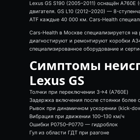
Lexus GS S190 (2005–2011) оснащён A760E (6
двигателя. GS L10 (2012–2020) — 8-ступен
ATF каждые 40 000 км. Cars-Health специа
Cars-Health в Москве специализируется на
диагностируют и ремонтируют коробки A340
специализированное оборудование и серти
Симптомы неис
Lexus GS
Толчки при переключении 3→4 (A760E)
Задержка включения после стоянки более 
Рывок при динамичном ускорении (kick-do
Вибрация при движении 100–130 км/ч
Ошибки P0750–P0770 — гидроблок
Гул из области ГДТ при разгоне