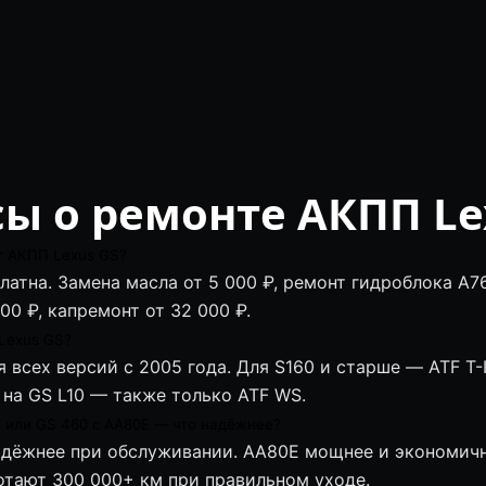
ы о ремонте АКПП Le
т АКПП Lexus GS?
латна. Замена масла от 5 000 ₽, ремонт гидроблока A76
00 ₽, капремонт от 32 000 ₽.
Lexus GS?
я всех версий с 2005 года. Для S160 и старше — ATF T-
 на GS L10 — также только ATF WS.
E или GS 460 с AA80E — что надёжнее?
адёжнее при обслуживании. AA80E мощнее и экономичн
отают 300 000+ км при правильном уходе.