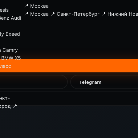
📍 Москва
esis
📍 Москва
📍 Санкт-Петербург
📍 Нижний Но
Benz
Audi
ly
Exeed
a Camry
BMW X5
класс
Telegram
нкт-
ород
📍