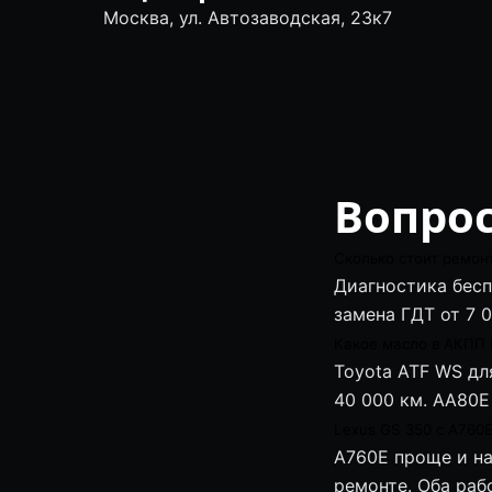
Москва, ул. Автозаводская, 23к7
Вопрос
Сколько стоит ремон
Диагностика бесп
замена ГДТ от 7 0
Какое масло в АКПП 
Toyota ATF WS дл
40 000 км. AA80E
Lexus GS 350 с A760
A760E проще и н
ремонте. Оба раб