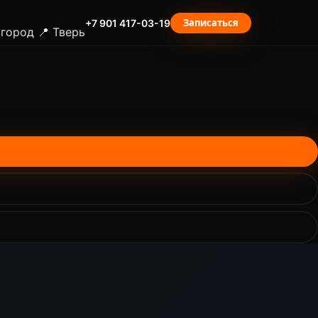
Записаться
+7 901 417-03-19
вгород
📍 Тверь