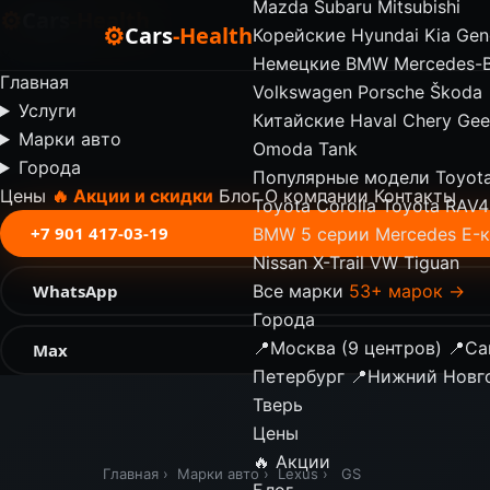
Mazda
Subaru
Mitsubishi
⚙
Cars
-Health
⚙
Cars
-Health
Корейские
Hyundai
Kia
Gen
✕
Немецкие
BMW
Mercedes-
Главная
Volkswagen
Porsche
Škoda
Услуги
Китайские
Haval
Chery
Gee
Марки авто
Omoda
Tank
Города
Популярные модели
Toyot
Цены
🔥 Акции и скидки
Блог
О компании
Контакты
Toyota Corolla
Toyota RAV4
+7 901 417-03-19
BMW 5 серии
Mercedes E-
Nissan X-Trail
VW Tiguan
WhatsApp
Все марки
53+ марок →
Города
📍
Москва (9 центров)
📍
Са
Max
Петербург
📍
Нижний Новг
Тверь
Цены
🔥 Акции
Главная
›
Марки авто
›
Lexus
›
GS