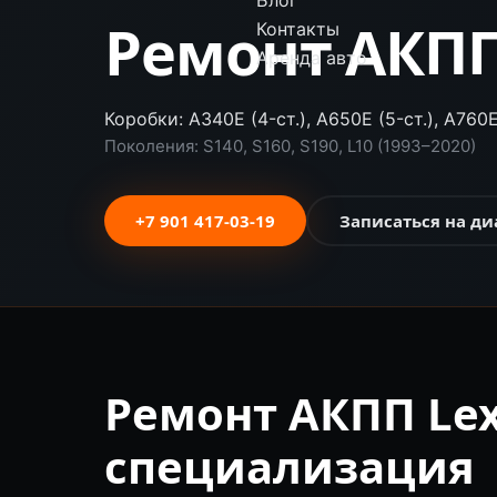
Блог
Ремонт АКПП
Контакты
Аренда авто
Коробки: A340E (4-ст.), A650E (5-ст.), A760E 
Поколения: S140, S160, S190, L10 (1993–2020)
+7 901 417-03-19
Записаться на ди
Ремонт АКПП Lex
специализация