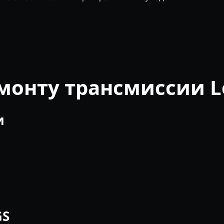
емонту трансмиссии L
и
GS