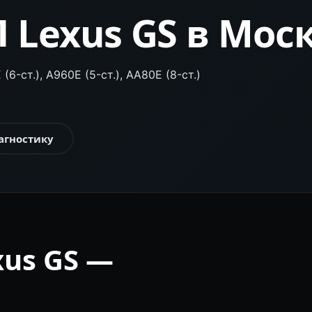
 Lexus GS в Мос
(6-ст.), A960E (5-ст.), AA80E (8-ст.)
агностику
us GS —