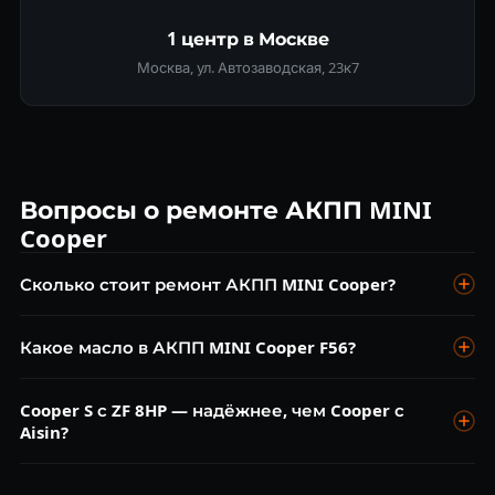
1 центр в Москве
Москва, ул. Автозаводская, 23к7
Вопросы о ремонте АКПП MINI
Cooper
Сколько стоит ремонт АКПП MINI Cooper?
Диагностика — бесплатно. Замена масла Aisin 6HP19 от 5
Какое масло в АКПП MINI Cooper F56?
000 ₽, ZF 8HP от 8 000 ₽. Ремонт гидроблока от 10 000 ₽.
Капремонт от 28 000–45 000 ₽.
Aisin 6AT — Aisin ATF WS или аналог. ZF 8HP (Cooper S) — ZF
Cooper S с ZF 8HP — надёжнее, чем Cooper с
Lifeguard Fluid 8. Замена каждые 60 000 км.
Aisin?
ZF 8HP — более современная коробка. Оба агрегата