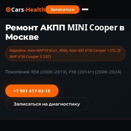
⚙
Cars
-Health
Записаться
Главная
›
Марки авто
›
MINI
›
Cooper
Ремонт АКПП MINI Cooper в
Москве
Коробки: Aisin 6HP19 (6-ст., R56), Aisin 6AT (F56 Cooper 1.5T), ZF
8HP (F56 Cooper S 2.0T)
Поколения: R56 (2006–2013), F56 (2014+) (2006–2024)
+7 901 417-03-19
Записаться на диагностику