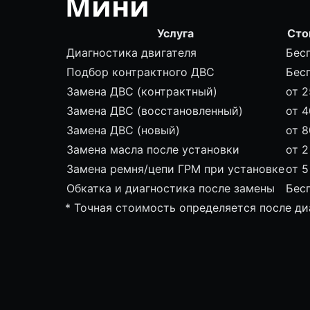
Мини
Услуга
Сто
Диагностика двигателя
Бес
Подбор контрактного ДВС
Бес
Замена ДВС (контрактный)
от 2
Замена ДВС (восстановленный)
от 4
Замена ДВС (новый)
от 8
Замена масла после установки
от 2
Замена ремня/цепи ГРМ при установке
от 5
Обкатка и диагностика после замены
Бес
* Точная стоимость определяется после д