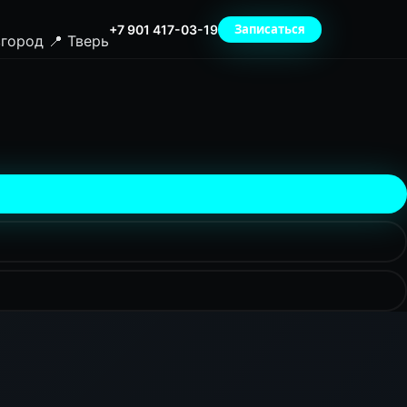
Записаться
+7 901 417-03-19
вгород
📍 Тверь