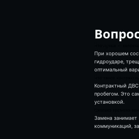
Вопро
Что лучше — капремо
При хорошем сос
гидроударе, трещ
оптимальный вари
Что такое контрактн
Контрактный ДВС 
пробегом. Это с
установкой.
Сколько времени зан
Замена занимает 
коммуникаций, за