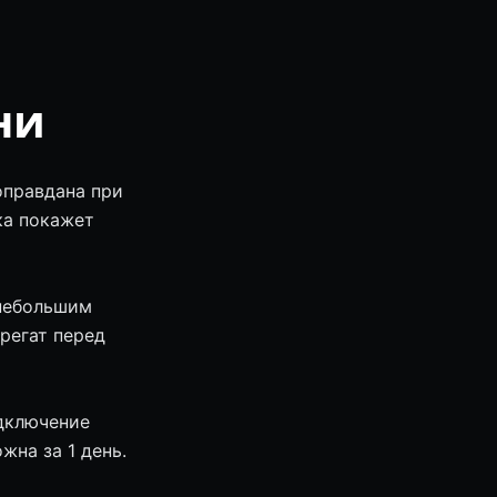
ни
оправдана при
ка покажет
 небольшим
регат перед
одключение
жна за 1 день.