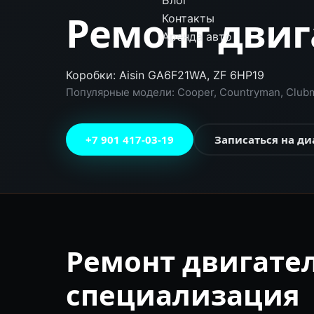
Блог
Ремонт двиг
Контакты
Аренда авто
Коробки: Aisin GA6F21WA, ZF 6HP19
Популярные модели: Cooper, Countryman, Clubm
+7 901 417-03-19
Записаться на ди
Ремонт двигате
специализация