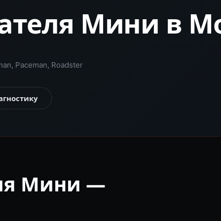
ателя Мини в М
an, Paceman, Roadster
агностику
ля Мини —