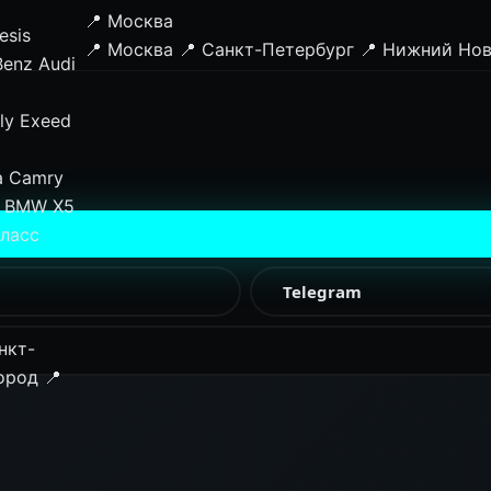
📍 Москва
esis
📍 Москва
📍 Санкт-Петербург
📍 Нижний Но
Benz
Audi
ly
Exeed
a Camry
BMW X5
класс
Telegram
нкт-
ород
📍