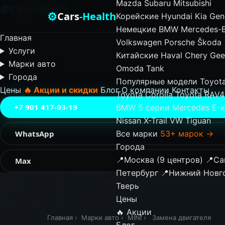
Mazda
Subaru
Mitsubishi
⚙
Cars
-Health
⚙
Cars
-Health
Корейские
Hyundai
Kia
Gen
✕
Немецкие
BMW
Mercedes-
Главная
Volkswagen
Porsche
Škoda
Услуги
Китайские
Haval
Chery
Gee
Марки авто
Omoda
Tank
Города
Популярные модели
Toyot
Цены
🔥 Акции и скидки
Блог
О компании
Контакты
Toyota Corolla
Toyota RAV4
+7 901 417-03-19
BMW 5 серии
Mercedes E-
Nissan X-Trail
VW Tiguan
WhatsApp
Все марки
53+ марок →
Города
📍
Москва (9 центров)
📍
Са
Max
Петербург
📍
Нижний Новг
Тверь
Цены
🔥 Акции
Главная
›
Марки авто
›
MINI
›
Замена двигателя