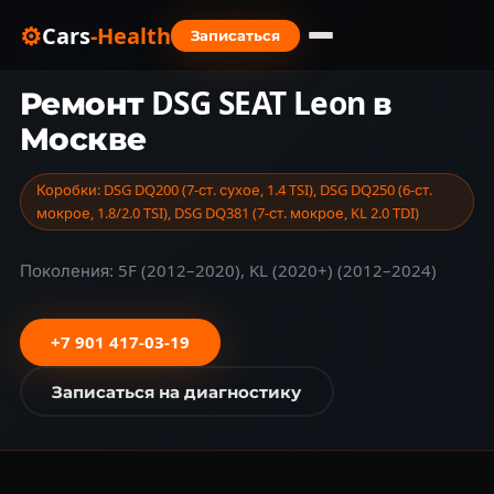
⚙
Cars
-Health
Записаться
Главная
›
Марки авто
›
SEAT
›
Leon
Ремонт DSG SEAT Leon в
Москве
Коробки: DSG DQ200 (7-ст. сухое, 1.4 TSI), DSG DQ250 (6-ст.
мокрое, 1.8/2.0 TSI), DSG DQ381 (7-ст. мокрое, KL 2.0 TDI)
Поколения: 5F (2012–2020), KL (2020+) (2012–2024)
+7 901 417-03-19
Записаться на диагностику