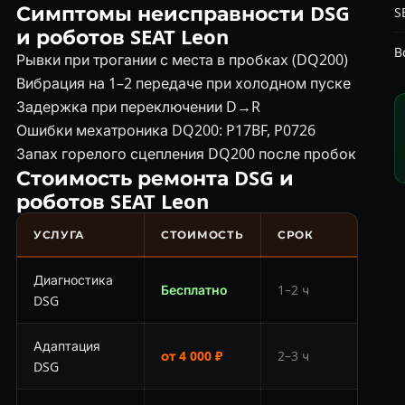
Симптомы неисправности DSG
S
и роботов SEAT Leon
В
Рывки при трогании с места в пробках (DQ200)
Вибрация на 1–2 передаче при холодном пуске
Задержка при переключении D→R
Ошибки мехатроника DQ200: P17BF, P0726
Запах горелого сцепления DQ200 после пробок
Стоимость ремонта DSG и
роботов SEAT Leon
УСЛУГА
СТОИМОСТЬ
СРОК
Диагностика
Бесплатно
1–2 ч
DSG
Адаптация
от 4 000 ₽
2–3 ч
DSG