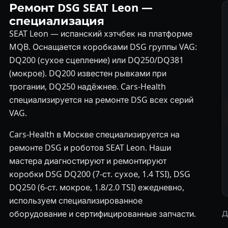
Ремонт DSG SEAT Leon —
специализация
SEAT Leon — испанский хэтчбек на платформе
MQB. Оснащается коробками DSG группы VAG:
DQ200 (сухое сцепление) или DQ250/DQ381
(мокрое). DQ200 известен рывками при
трогании, DQ250 надёжнее. Cars-Health
специализируется на ремонте DSG всех серий
VAG.
Cars-Health в Москве специализируется на
ремонте DSG и роботов SEAT Leon. Наши
мастера диагностируют и ремонтируют
коробки DSG DQ200 (7-ст. сухое, 1.4 TSI), DSG
DQ250 (6-ст. мокрое, 1.8/2.0 TSI) ежедневно,
используем специализированное
оборудование и сертифицированные запчасти.
Д