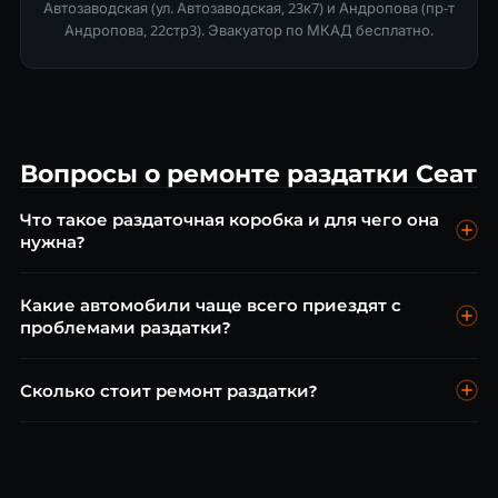
Автозаводская (ул. Автозаводская, 23к7) и Андропова (пр-т
Андропова, 22стр3). Эвакуатор по МКАД бесплатно.
Вопросы о ремонте раздатки Сеат
Что такое раздаточная коробка и для чего она
нужна?
Раздаточная коробка (раздатка) — механизм
Какие автомобили чаще всего приездят с
полноприводных автомобилей, распределяющий
проблемами раздатки?
крутящий момент между передней и задней осями.
Бывает постоянный полный привод (AWD) и подключаемый
Toyota Land Cruiser, Toyota RAV4, Lexus RX/NX, Nissan
Сколько стоит ремонт раздатки?
(part-time 4WD). Неисправность раздатки — одна из самых
Pathfinder/ Patrol, Mitsubishi Pajero/Outlander, Volkswagen
опасных для полноприводных авто.
Touareg/Transporter. Это внедорожники и кроссоверы с
Диагностика раздатки бесплатно. Замена масла в
системой полного привода.
раздатке от 5 000 ₽, ремонт блокировки дифференциала от
12 000 ₽, замена валов от 15 000 ₽. Точная цена — после