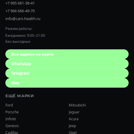
+7 995 681-38-41
+7 966 666-49-70
info@cars-health.ru
Режим работы:
Ежедневно: 9:00–21:00
Без выходных
Все адреса на карте
WhatsApp
Telegram
Max
ЕЩЁ МАРКИ
Ford
Mitsubishi
Porsche
Jaguar
Infiniti
Acura
Genesis
Jeep
Cadillac
Opel