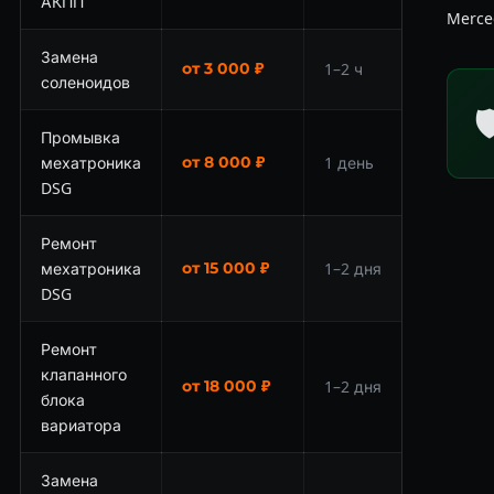
АКПП
Merce
Замена
от 3 000 ₽
1–2 ч
соленоидов

Промывка
мехатроника
от 8 000 ₽
1 день
DSG
Ремонт
мехатроника
от 15 000 ₽
1–2 дня
DSG
Ремонт
клапанного
от 18 000 ₽
1–2 дня
блока
вариатора
Замена