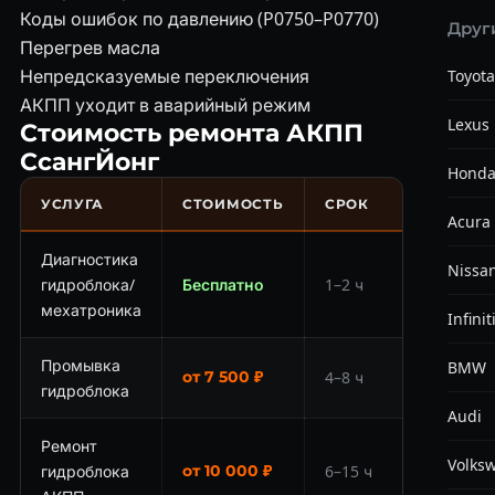
Коды ошибок по давлению (P0750–P0770)
Друг
Перегрев масла
Непредсказуемые переключения
Toyota
АКПП уходит в аварийный режим
Lexus
Стоимость ремонта АКПП
СсангЙонг
Hond
УСЛУГА
СТОИМОСТЬ
СРОК
Acura
Диагностика
Nissa
гидроблока/
Бесплатно
1–2 ч
мехатроника
Infinit
Промывка
BMW
от 7 500 ₽
4–8 ч
гидроблока
Audi
Ремонт
Volks
гидроблока
от 10 000 ₽
6–15 ч