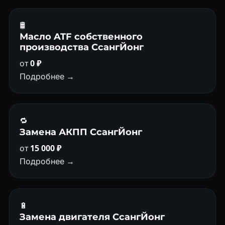
🛢
Масло ATF собственного
производства СсангЙонг
от
0 ₽
Подробнее →
🔁
Замена АКПП СсангЙонг
от
15 000 ₽
Подробнее →
🔋
Замена двигателя СсангЙонг