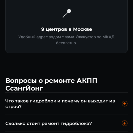
📍
9 центров в Москве
Удобный адрес рядом с вами. Эвакуатор по МКАД
бесплатно.
Вопросы о ремонте АКПП
СсангЙонг
Что такое гидроблок и почему он выходит из
строя?
Гидроблок — управляющий узел АКПП, распределяющий
Сколько стоит ремонт гидроблока?
давление масла. Выходит из строя из-за загрязнения
масляных каналов, износа соленоидов или применения