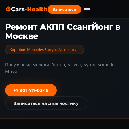
⚙
Cars
-Health
Записаться
Главная
›
Марки авто
›
SsangYong
›
Ремонт гидроблока
Ремонт АКПП СсангЙонг в
Москве
Коробки: Mercedes 5-ступ., Aisin 4-ступ.
Популярные модели: Rexton, Actyon, Kyron, Korando,
Musso
+7 901 417-03-19
Записаться на диагностику