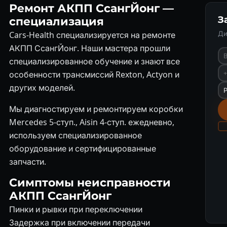
Ремонт АКПП СсангЙонг —
З
специализация
Ди
Cars-Health специализируется на ремонте
АКПП СсангЙонг. Наши мастера прошли
специализированное обучение и знают все
особенности трансмиссий Rexton, Actyon и
других моделей.
Мы диагностируем и ремонтируем коробки
Mercedes 5-ступ., Aisin 4-ступ. ежедневно,
используем специализированное
оборудование и сертифицированные
запчасти.
Симптомы неисправности
АКПП СсангЙонг
Пинки и рывки при переключении
Задержка при включении передачи