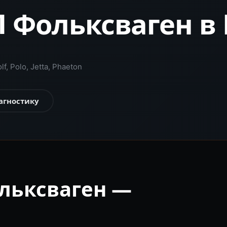
 Фольксваген в
, Polo, Jetta, Phaeton
агностику
льксваген —