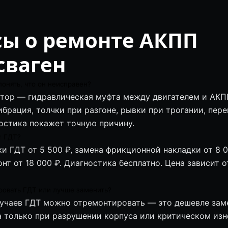
сы о ремонте АКПП
сваген
понять, что он неисправен?
тор — гидравлическая муфта между двигателем и АКП
ибрация, толчки при разгоне, рывки при трогании, пере
остика покажет точную причину.
т ГДТ?
и ГДТ от 5 500 ₽, замена фрикционной накладки от 8 0
нт от 18 000 ₽. Диагностика бесплатно. Цена зависит о
овать ГДТ или лучше заменить?
учаев ГДТ можно отремонтировать — это дешевле заме
 только при разрушении корпуса или критическом изно