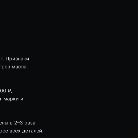
П. Признаки
грев масла.
00 ₽,
т марки и
ны в 2–3 раза.
се всех деталей.