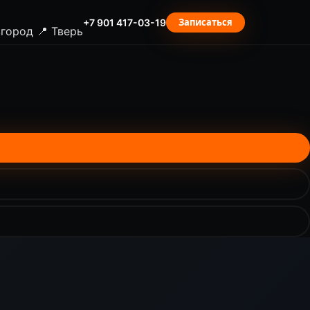
Записаться
+7 901 417-03-19
вгород
📍 Тверь