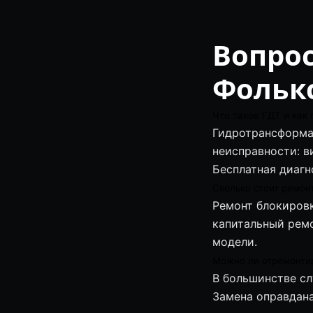
Вопро
Фольк
Что такое ГДТ и как 
Гидротрансформа
неисправности: в
Бесплатная диагн
Сколько стоит ремон
Ремонт блокировк
капитальный ремо
модели.
Можно ли отремонтир
В большинстве сл
Замена оправдана