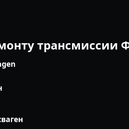
емонту трансмиссии 
agen
н
сваген