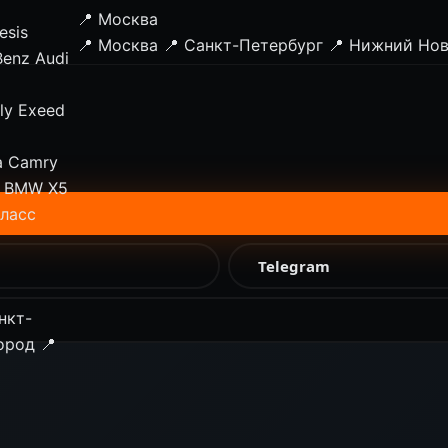
📍 Москва
esis
📍 Москва
📍 Санкт-Петербург
📍 Нижний Но
Benz
Audi
ly
Exeed
a Camry
BMW X5
класс
Telegram
нкт-
ород
📍