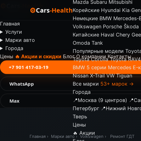
Mazda
Subaru
Mitsubishi
⚙
Cars
-Health
⚙
Cars
-Health
Корейские
Hyundai
Kia
Gen
✕
Немецкие
BMW
Mercedes-
Главная
Volkswagen
Porsche
Škoda
Услуги
Китайские
Haval
Chery
Gee
Марки авто
Omoda
Tank
Города
Популярные модели
Toyot
Цены
🔥 Акции и скидки
Блог
О компании
Контакты
Toyota Corolla
Toyota RAV4
+7 901 417-03-19
BMW 5 серии
Mercedes E-
Nissan X-Trail
VW Tiguan
WhatsApp
Все марки
53+ марок →
Города
📍
Москва (9 центров)
📍
Са
Max
Петербург
📍
Нижний Новг
Тверь
Цены
🔥 Акции
Главная
›
Марки авто
›
Volkswagen
›
Ремонт ГДТ