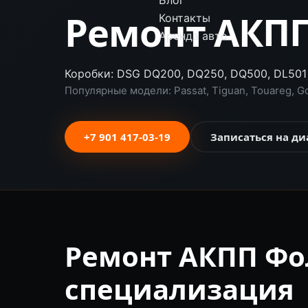
Блог
Ремонт АКПП
Контакты
Аренда авто
Коробки: DSG DQ200, DQ250, DQ500, DL501
Популярные модели: Passat, Tiguan, Touareg, Golf
+7 901 417-03-19
Записаться на ди
Ремонт АКПП Фо
специализация