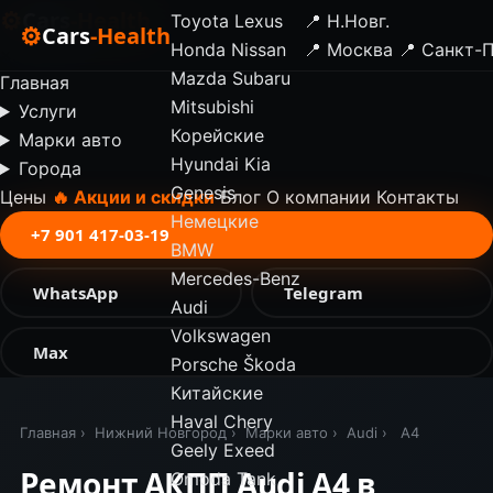
⚙
Cars
-Health
Toyota
Lexus
📍 Н.Новг.
⚙
Cars
-Health
Honda
Nissan
📍 Москва
📍 Санкт-
✕
Mazda
Subaru
Главная
Mitsubishi
Услуги
Корейские
Марки авто
Hyundai
Kia
Города
Genesis
Цены
🔥 Акции и скидки
Блог
О компании
Контакты
Немецкие
+7 901 417-03-19
BMW
Mercedes-Benz
WhatsApp
Telegram
Audi
Volkswagen
Max
Porsche
Škoda
Китайские
Haval
Chery
Главная
›
Нижний Новгород
›
Марки авто
›
Audi
›
A4
Geely
Exeed
Ремонт АКПП Audi A4 в
Omoda
Tank