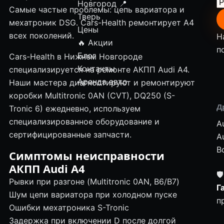
Новгород
📍
Самые частые проблемы: цепь вариатора и
Тверь
мехатроник DSG. Cars-Health ремонтирует A4
Цены
всех поколений.
Н
🔥 Акции
п
Блог
Cars-Health в Нижнем Новгороде
Контакты
специализируется на ремонте АКПП Audi A4.
Аренда авто
Наши мастера диагностируют и ремонтируют
коробки Multitronic 0AN (CVT), DQ250 (S-
Д
Tronic 6) ежедневно, используем
специализированное оборудование и
A
сертифицированные запчасти.
A
В
Симптомы неисправности
АКПП Audi A4
🛡
Рывки при разгоне (Multitronic 0AN, B6/B7)
Г
Шум цепи вариатора при холодном пуске
п
Ошибки мехатроника S-Tronic
Задержка при включении D после долгой