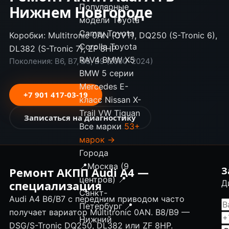
Популярные
Нижнем Новгороде
модели
Toyota
Camry
Toyota
Коробки: Multitronic 0AN (CVT), DQ250 (S-Tronic 6),
Corolla
Toyota
DL382 (S-Tronic 7), ZF 8HP
RAV4
BMW X5
Поколения: B6, B7, B8, B9 (2000–2024)
BMW 5 серии
Mercedes E-
+7 901 417-03-19
класс
Nissan X-
Trail
VW Tiguan
Записаться на диагностику
Все марки
53+
марок →
Города
📍
Москва (9
Ремонт АКПП Audi A4 —
З
центров)
📍
специализация
Д
Санкт-
Audi A4 B6/B7 с передним приводом часто
Петербург
📍
получает вариатор Multitronic 0AN. B8/B9 —
Нижний
DSG/S-Tronic DQ250, DL382 или ZF 8HP.