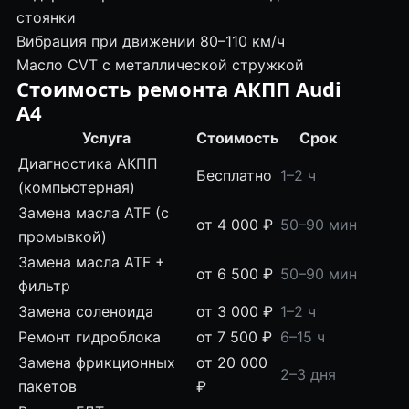
стоянки
Вибрация при движении 80–110 км/ч
Масло CVT с металлической стружкой
Стоимость ремонта АКПП Audi
A4
Услуга
Стоимость
Срок
Диагностика АКПП
Бесплатно
1–2 ч
(компьютерная)
Замена масла ATF (с
от 4 000 ₽
50–90 мин
промывкой)
Замена масла ATF +
от 6 500 ₽
50–90 мин
фильтр
Замена соленоида
от 3 000 ₽
1–2 ч
Ремонт гидроблока
от 7 500 ₽
6–15 ч
Замена фрикционных
от 20 000
2–3 дня
пакетов
₽