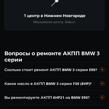
📍
1 центр в Нижнем Новгороде
Московское шоссе, 304а к1
Вопросы о ремонте АКПП BMW 3
серии
Сколько стоит ремонт АКПП BMW 3 серии E90?
Диагностика бесплатна. Замена масла ZF от 5 000 ₽,
Какое масло в АКПП BMW 3 серии F30 (8HP)?
ремонт клапанной плиты (6HP21) от 15 000 ₽, капитальный
ремонт от 25 000 ₽.
ZF Lifeguard Fluid 8 или аналоги. Менять каждые 60 000 км
Вы ремонтируете АКПП 6HP21 на BMW E90?
— несмотря на заявленный ресурс «на весь срок службы».
Да, 6HP21 — один из самых частых агрегатов в нашем