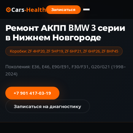
⚙
Cars
-Health
Записаться
Главная
›
Нижний Новгород
›
Марки авто
›
BMW
›
3 серии
Ремонт АКПП BMW 3 серии
в Нижнем Новгороде
Коробки: ZF 4HP20, ZF 5HP19, ZF 6HP21, ZF 6HP26, ZF 8HP45
Поколения: E36, E46, E90/E91, F30/F31, G20/G21 (1998–
2024)
+7 901 417-03-19
Записаться на диагностику