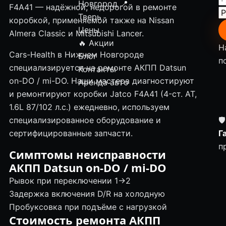
Новгород
📍
F4A41 — надёжной, недорогой в ремонте
Тверь
коробкой, применяемой также на Nissan
Цены
Almera Classic и Mitsubishi Lancer.
🔥 Акции
Н
Cars-Health в Нижнем Новгороде
Блог
п
специализируется на ремонте АКПП Datsun
Контакты
on-DO / mi-DO. Наши мастера диагностируют
Аренда авто
и ремонтируют коробки Jatco F4A41 (4-ст. AT,
1.6L 87/102 л.с.) ежедневно, используем
специализированное оборудование и
🛡
сертифицированные запчасти.
Г
п
Симптомы неисправности
АКПП Datsun on-DO / mi-DO
Рывок при переключении 1→2
Задержка включения D/R на холодную
Пробуксовка при подъёме с нагрузкой
Стоимость ремонта АКПП