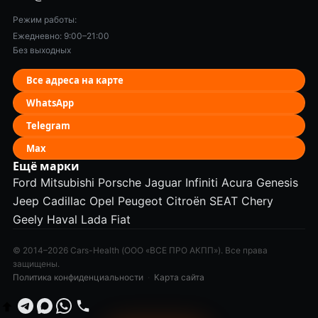
Режим работы:
Ежедневно: 9:00–21:00
Без выходных
Все адреса на карте
WhatsApp
Telegram
Max
Ещё марки
Ford
Mitsubishi
Porsche
Jaguar
Infiniti
Acura
Genesis
Jeep
Cadillac
Opel
Peugeot
Citroën
SEAT
Chery
Geely
Haval
Lada
Fiat
© 2014–2026 Cars-Health (ООО «ВСЕ ПРО АКПП»). Все права
защищены.
Политика конфиденциальности
·
Карта сайта