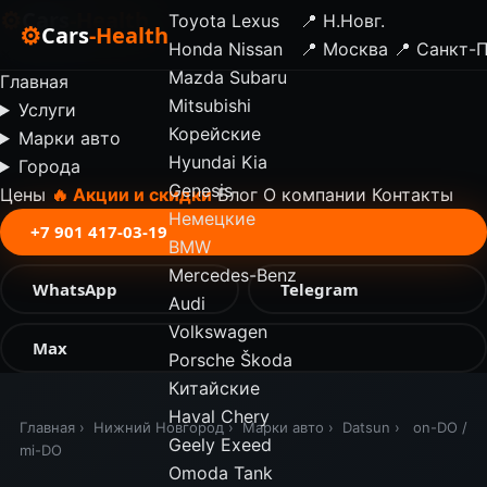
⚙
Cars
-Health
Toyota
Lexus
📍 Н.Новг.
⚙
Cars
-Health
Honda
Nissan
📍 Москва
📍 Санкт-
✕
Mazda
Subaru
Главная
Mitsubishi
Услуги
Корейские
Марки авто
Hyundai
Kia
Города
Genesis
Цены
🔥 Акции и скидки
Блог
О компании
Контакты
Немецкие
+7 901 417-03-19
BMW
Mercedes-Benz
WhatsApp
Telegram
Audi
Volkswagen
Max
Porsche
Škoda
Китайские
Haval
Chery
Главная
›
Нижний Новгород
›
Марки авто
›
Datsun
›
on-DO /
Geely
Exeed
mi-DO
Omoda
Tank