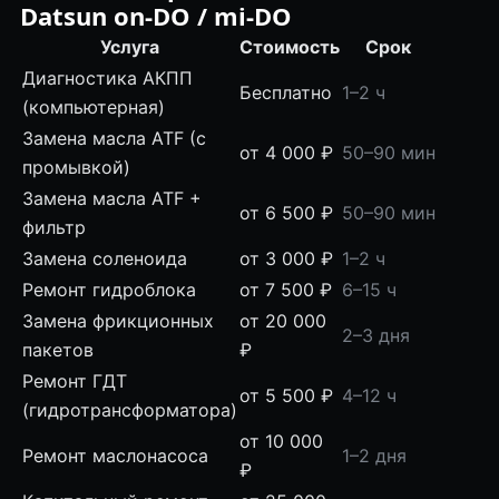
Datsun on-DO / mi-DO
Услуга
Стоимость
Срок
Диагностика АКПП
Бесплатно
1–2 ч
(компьютерная)
Замена масла ATF (с
от 4 000 ₽
50–90 мин
промывкой)
Замена масла ATF +
от 6 500 ₽
50–90 мин
фильтр
Замена соленоида
от 3 000 ₽
1–2 ч
Ремонт гидроблока
от 7 500 ₽
6–15 ч
Замена фрикционных
от 20 000
2–3 дня
пакетов
₽
Ремонт ГДТ
от 5 500 ₽
4–12 ч
(гидротрансформатора)
от 10 000
Ремонт маслонасоса
1–2 дня
₽