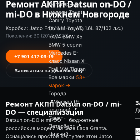
Ремонт АКПП Datsun on-DO /
Популярные
mi-DO в Нижнем Новгороде
модели
Toyota
Camry
Toyota
Коробки: Jatco F4A41 (4-ст. AT, 1.6L 87/102 л.с.)
Corolla
Toyota
Поколения: B0 (2014–2020)
RAV4
BMW X5
BMW 5 серии
Mercedes E-
+7 901 417-03-19
класс
Nissan X-
Trail
VW Tiguan
Записаться на диагностику
Все марки
53+
марок →
Города
📍
Москва (9
Ремонт АКПП Datsun on-DO / mi-
З
центров)
📍
DO — специализация
Д
Санкт-
—
Datsun on-DO и mi-DO — бюджетные
Петербург
📍
российские модели на базе Lada Granta.
Нижний
Оснащались простой 4-ступенчатой Jatco