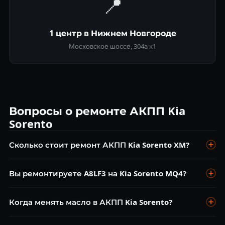
📍
1 центр в Нижнем Новгороде
Московское шоссе, 304а к1
Вопросы о ремонте АКПП Kia
Sorento
Сколько стоит ремонт АКПП Kia Sorento XM?
Диагностика бесплатна. Замена масла A6MF1 от 4 500 ₽,
Вы ремонтируете A8LF3 на Kia Sorento MQ4?
ремонт гидроблока от 12 000 ₽, капитальный ремонт от 28
000 ₽.
Да, A8LF3 — 8-ст. АКПП Hyundai/Kia нового поколения.
Когда менять масло в АКПП Kia Sorento?
Диагностика и ремонт без очереди.
Каждые 40 000–60 000 км. Это главная профилактика для