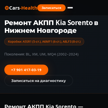
⚙
Cars
-Health
Записаться
Главная
›
Нижний Новгород
›
Марки авто
›
Kia
›
Sorento
Ремонт АКПП Kia Sorento в
Нижнем Новгороде
Коробки: A5SR1 (5-ст.), A6MF1 (6-ст.), A8LF3 (8-ст.)
Поколения: BL, XM, UM, MQ4 (2002–2024)
+7 901 417-03-19
Записаться на диагностику
Ремонт АКПП Kia Sorento —