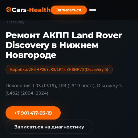
⚙
Cars
-Health
Записаться
Главная
›
Нижний Новгород
›
Марки авто
›
Land Rover
›
Discovery
Ремонт АКПП Land Rover
Discovery в Нижнем
Новгороде
Коробки: ZF 6HP26 (LR3/LR4), ZF 8HP70 (Discovery 5)
Поколения: LR3 (L319), LR4 (L319 рест.), Discovery 5
(L462) (2004–2024)
+7 901 417-03-19
Записаться на диагностику