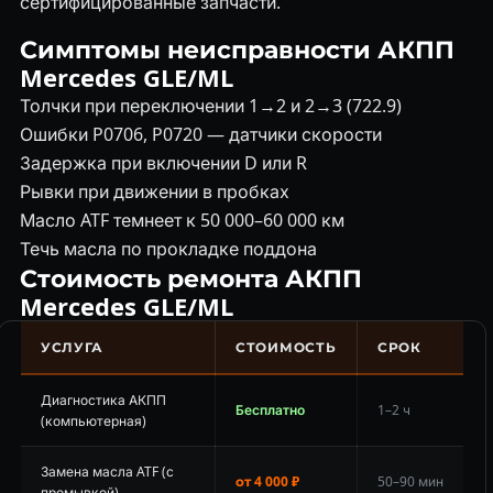
сертифицированные запчасти.
Симптомы неисправности АКПП
Mercedes GLE/ML
Толчки при переключении 1→2 и 2→3 (722.9)
Ошибки P0706, P0720 — датчики скорости
Задержка при включении D или R
Рывки при движении в пробках
Масло ATF темнеет к 50 000–60 000 км
Течь масла по прокладке поддона
Стоимость ремонта АКПП
Mercedes GLE/ML
УСЛУГА
СТОИМОСТЬ
СРОК
Диагностика АКПП
Бесплатно
1–2 ч
(компьютерная)
Замена масла ATF (с
от 4 000 ₽
50–90 мин
промывкой)