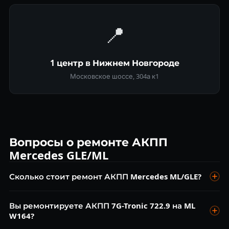
📍
1 центр в Нижнем Новгороде
Московское шоссе, 304а к1
Вопросы о ремонте АКПП
Mercedes GLE/ML
Сколько стоит ремонт АКПП Mercedes ML/GLE?
Диагностика бесплатна. Замена масла от 6 000 ₽, ремонт
Вы ремонтируете АКПП 7G-Tronic 722.9 на ML
гидроблока от 18 000 ₽, капитальный ремонт от 40 000 ₽.
W164?