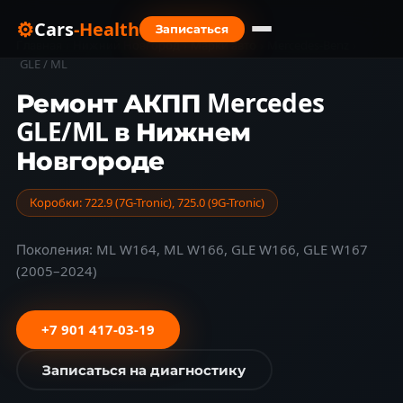
⚙
Cars
-Health
Записаться
Главная
›
Нижний Новгород
›
Марки авто
›
Mercedes-Benz
›
GLE / ML
Ремонт АКПП Mercedes
GLE/ML в Нижнем
Новгороде
Коробки: 722.9 (7G-Tronic), 725.0 (9G-Tronic)
Поколения: ML W164, ML W166, GLE W166, GLE W167
(2005–2024)
+7 901 417-03-19
Записаться на диагностику