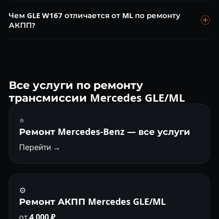
Да, 722.9 — наш профиль. Знаем все слабые места:
Чем GLE W167 отличается от ML по ремонту
гидроблок Y3/8N1, датчики, ГДТ. Ремонтируем ежедневно.
АКПП?
GLE W167 использует 9G-Tronic 725.0 — более
современная, но требует специализированного
оборудования для адаптации. Стоимость ремонта
несколько выше.
Все услуги по ремонту
трансмиссии Mercedes GLE/ML
⭐
Ремонт Mercedes-Benz — все услуги
Перейти →
⚙️
Ремонт АКПП Mercedes GLE/ML
от
4 000 ₽