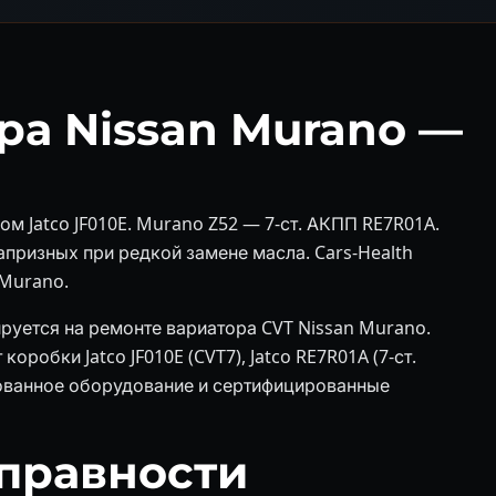
ра Nissan Murano —
м Jatco JF010E. Murano Z52 — 7-ст. АКПП RE7R01A.
апризных при редкой замене масла. Cars-Health
 Murano.
руется на ремонте вариатора CVT Nissan Murano.
робки Jatco JF010E (CVT7), Jatco RE7R01A (7-ст.
ованное оборудование и сертифицированные
правности