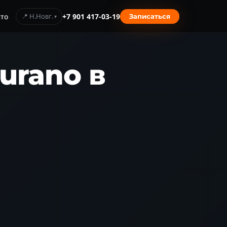
то
📍 Н.Новг.
+7 901 417-03-19
Записаться
urano в