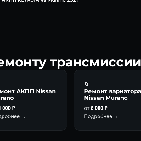
0–100 000 км.
JATCO нового поколения. Диагностика, ремонт гидроблока, ГДТ
ремонту трансмиссии
🔄
монт АКПП Nissan
Ремонт вариатор
rano
Nissan Murano
4 000 ₽
от
6 000 ₽
дробнее →
Подробнее →