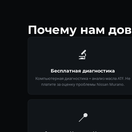
Почему нам дов
🔬
Бесплатная диагностика
Компьютерная диагностика + анализ масла ATF. Не
платите за оценку проблемы Nissan Murano.
📍