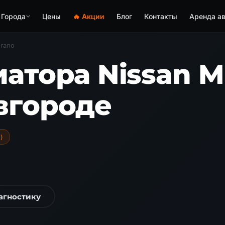
Города
Цены
🔥 Акции
Блог
Контакты
Аренда ав
rano
атора Nissan M
вгороде
)
агностику