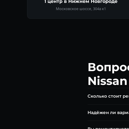
1 центр в Нижнем Новгороде
Московское шоссе, 304а к1
Вопро
Nissan
Сколько стоит ре
Диагностика бесплат
Надёжен ли вари
замена ремня от 40 
JF010E при замене м
Вы ремонтируете