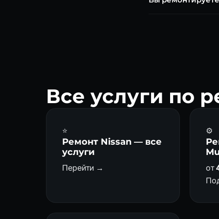
разрушается к 80 00
Да, RE7R01A — АКПП 
Все услуги по 
⭐
⚙️
Ремонт Nissan — все
Ре
услуги
Mu
Перейти →
от
По