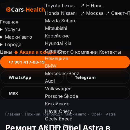
⚙
Cars
-Health
Toyota
Lexus
📍 Н.Новг.
⚙
Cars
-Health
Honda
Nissan
📍 Москва
📍 Санкт-
✕
Mazda
Subaru
Главная
Mitsubishi
Услуги
Корейские
Марки авто
Hyundai
Kia
Города
Genesis
Цены
🔥 Акции и скидки
Блог
О компании
Контакты
Немецкие
+7 901 417-03-19
BMW
Mercedes-Benz
WhatsApp
Telegram
Audi
Volkswagen
Max
Porsche
Škoda
Китайские
Haval
Chery
Главная
›
Нижний Новгород
›
Марки авто
›
Opel
›
Astra
Geely
Exeed
Ремонт АКПП Opel Astra в
Omoda
Tank