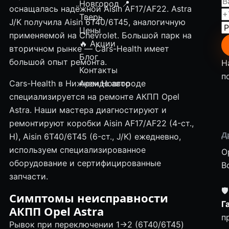
Новгород
📍
оснащалась надёжной Aisin AF17/AF22. Astra
Тверь
J/K получила Aisin 6T40/6T45, аналогичную
Цены
применяемой на Chevrolet. Большой парк на
🔥 Акции
вторичном рынке — Cars-Health имеет
Блог
большой опыт ремонта.
Н
Контакты
п
Cars-Health в Нижнем Новгороде
Аренда авто
специализируется на ремонте АКПП Opel
Astra. Наши мастера диагностируют и
ремонтируют коробки Aisin AF17/AF22 (4-ст.,
Д
H), Aisin 6T40/6T45 (6-ст., J/K) ежедневно,
используем специализированное
Op
оборудование и сертифицированные
В
запчасти.
🛡
Симптомы неисправности
Г
АКПП Opel Astra
п
Рывок при переключении 1→2 (6T40/6T45)