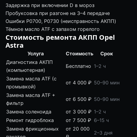
Задержка при включении D в мороз
Пробуксовка при разгоне на 3–4 передаче
Ошибки P0700, P0730 (неисправность АКПП)
Тёмное масло ATF с запахом горелого
Стоимость ремонта АКПП Opel
Astra
Услуга
Стоимость
Срок
Диагностика АКПП
Бесплатно
1–2 ч
(компьютерная)
Замена масла ATF (с
от 4 000 ₽
50–90 мин
промывкой)
Замена масла ATF +
от 6 500 ₽
50–90 мин
фильтр
Замена соленоида
от 3 000 ₽
1–2 ч
Ремонт гидроблока
от 7 500 ₽
6–15 ч
Замена фрикционных
от 20 000
2–3 дня
пакетов
₽