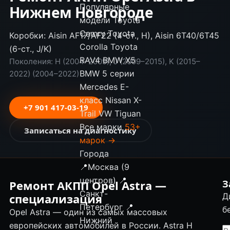
Популярные
Нижнем Новгороде
модели
Toyota
Camry
Toyota
Коробки: Aisin AF17/AF22 (4-ст., H), Aisin 6T40/6T45
Corolla
Toyota
(6-ст., J/K)
RAV4
BMW X5
Поколения: H (2004–2009), J (2009–2015), K (2015–
BMW 5 серии
2022) (2004–2022)
Mercedes E-
класс
Nissan X-
+7 901 417-03-19
Trail
VW Tiguan
Все марки
53+
Записаться на диагностику
марок →
Города
📍
Москва (9
центров)
📍
Ремонт АКПП Opel Astra —
З
Санкт-
специализация
Д
Петербург
📍
б
Opel Astra — один из самых массовых
Нижний
европейских автомобилей в России. Astra H