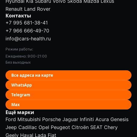
Hyundai
Kia
Subaru
Volvo
Škoda
Mazda
Lexus
Renault
Land Rover
Контакты
+7 995 681-38-41
+7 966 666-49-70
info@cars-health.ru
Режим работы:
Ежедневно: 9:00–21:00
Без выходных
Все адреса на карте
WhatsApp
Telegram
Max
Ещё марки
Ford
Mitsubishi
Porsche
Jaguar
Infiniti
Acura
Genesis
Jeep
Cadillac
Opel
Peugeot
Citroën
SEAT
Chery
Geely
Haval
Lada
Fiat