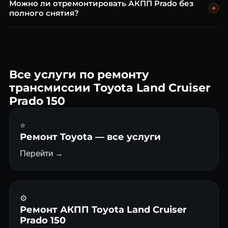
Можно ли отремонтировать АКПП Prado без
км при городской эксплуатации.
полного снятия?
Ряд работ (замена масла, соленоидов, прокладки поддона)
выполняется без снятия АКПП. Гидроблок заменяется
также без полного демонтажа.
Все услуги по ремонту
трансмиссии Toyota Land Cruiser
Prado 150
⭐
Ремонт Toyota — все услуги
Перейти →
⚙️
Ремонт АКПП Toyota Land Cruiser
Prado 150