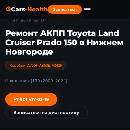
⚙
Cars
-Health
Записаться
Главная
›
Нижний Новгород
›
Марки авто
›
Toyota
›
Land Cruiser Prado 150
Ремонт АКПП Toyota Land
Cruiser Prado 150 в Нижнем
Новгороде
Коробки: A750F, AB60E, A343F
Поколения: J150 (2009–2024)
+7 901 417-03-19
Записаться на диагностику