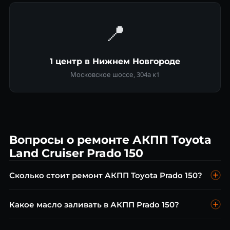
📍
1 центр в Нижнем Новгороде
Московское шоссе, 304а к1
Вопросы о ремонте АКПП Toyota
Land Cruiser Prado 150
Сколько стоит ремонт АКПП Toyota Prado 150?
Диагностика бесплатна. Замена масла ATF от 5 500 ₽,
Какое масло заливать в АКПП Prado 150?
ремонт гидроблока от 10 000 ₽, капитальный ремонт A750F
от 30 000 ₽.
Toyota ATF WS для A750F и AB60E. Менять каждые 40 000