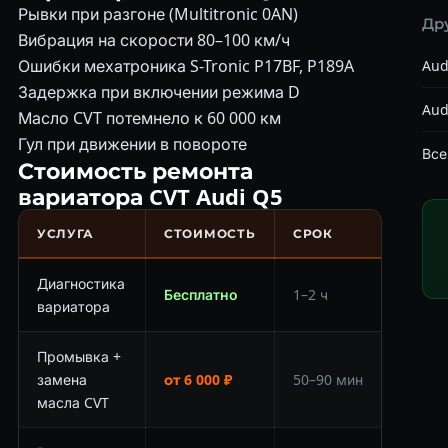
Рывки при разгоне (Multitronic 0AN)
Др
Вибрация на скорости 80–100 км/ч
Ошибки мехатроника S-Tronic P17BF, P189A
Aud
Задержка при включении режима D
Aud
Масло CVT потемнело к 60 000 км
Гул при движении в повороте
Все
Стоимость ремонта
вариатора CVT Audi Q5
УСЛУГА
СТОИМОСТЬ
СРОК
Диагностика
Бесплатно
1–2 ч
вариатора
Промывка +
замена
от 6 000 ₽
50–90 мин
масла CVT