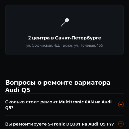
📍
2 центра в Санкт-Петербурге
ул. Софийская, 4Д. Также: ул. Полевая, 15б
Вопросы о ремонте вариатора
Audi Q5
Сколько стоит ремонт Multitronic 0AN на Audi
Q5?
Диагностика бесплатна. Замена масла от 8 000 ₽, ремонт
Вы ремонтируете S-Tronic DQ381 на Audi Q5 FY?
клапанного блока от 22 000 ₽, замена ремня CVT от 45 000