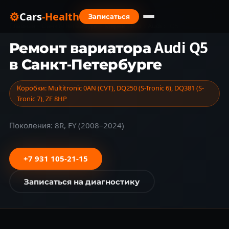
⚙
Cars
-Health
Записаться
Главная
›
Санкт-Петербург
›
Марки авто
›
Audi
›
Q5
Ремонт вариатора Audi Q5
в Санкт-Петербурге
Коробки: Multitronic 0AN (CVT), DQ250 (S-Tronic 6), DQ381 (S-
Tronic 7), ZF 8HP
Поколения: 8R, FY (2008–2024)
+7 931 105-21-15
Записаться на диагностику