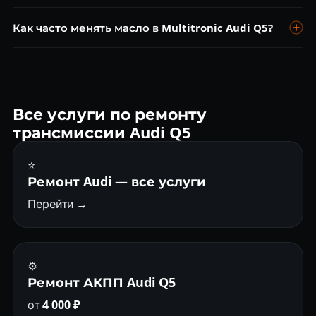
₽.
Да, DQ381 — наш профиль. Мехатроник, сцепление,
Как часто менять масло в Multitronic Audi Q5?
адаптация — всё. Диагностика бесплатна.
Каждые 40 000–60 000 км. Официальный
«необслуживаемый» режим — маркетинг. Без замены
масла Multitronic разрушается к 100 000–120 000 км.
Все услуги по ремонту
трансмиссии Audi Q5
⭐
Ремонт Audi — все услуги
Перейти →
⚙️
Ремонт АКПП Audi Q5
от
4 000 ₽