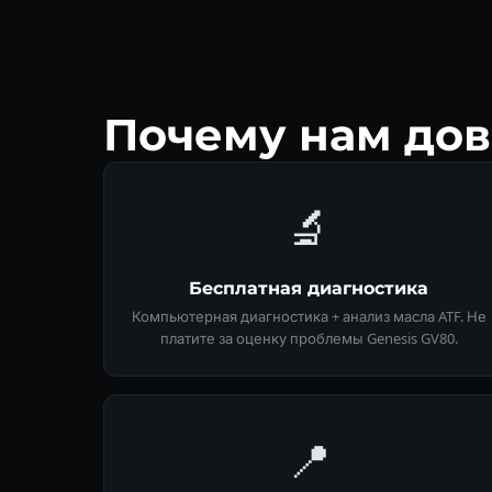
Почему нам дов
🔬
Бесплатная диагностика
Компьютерная диагностика + анализ масла ATF. Не
платите за оценку проблемы Genesis GV80.
📍