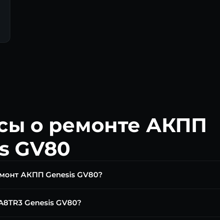
сы о ремонте АКПП
s GV80
емонт АКПП Genesis GV80?
атно. Замена масла A8TR3 от 6 000 ₽. Ремонт гидроблока от 12 
A8TR3 Genesis GV80?
Адаптация — от 3 000 ₽.