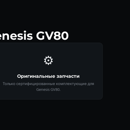
nesis GV80
⚙️
Оригинальные запчасти
Только сертифицированные комплектующие для
Genesis GV80.