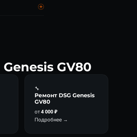
00 км.
-VI ресурс 300 000+
 Genesis GV80
🔧
а
Ремонт DSG Genesis
GV80
от
4 000 ₽
Подробнее →