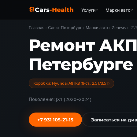
⚙
Cars
-Health
Услуги
Марки авто
Главная
›
Санкт-Петербург
›
Марки авто
›
Genesis
›
GV
Ремонт АКПП
Петербурге
Коробки: Hyundai A8TR3 (8-ст., 2.5T/3.5T)
Поколения: JX1 (2020–2024)
+7 931 105-21-15
Записаться на ди