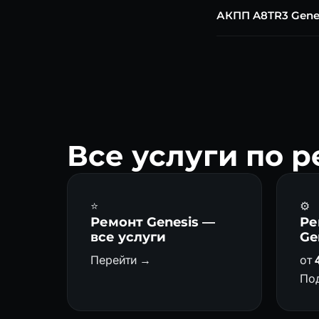
SK ATF SP-VI M (ори
АКПП A8TR3 Gene
A8TR3 — надёжная и
км без капремонта.
Все услуги по 
⭐
⚙️
Ремонт Genesis —
Ре
все услуги
Ge
Перейти →
от
По