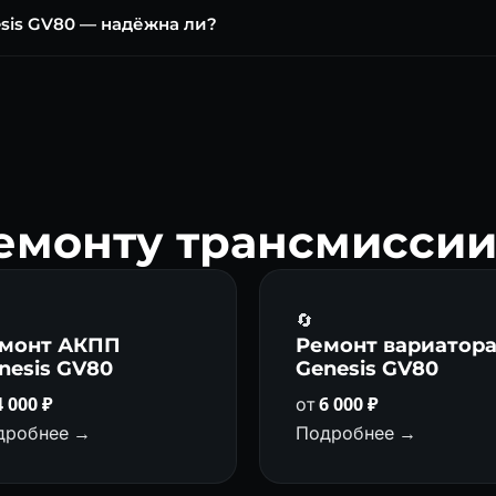
гинал) или совместимые SP-VI. Объём ~8,5 л. Замена каждые 60 0
sis GV80 — надёжна ли?
 хорошо отработанная коробка. При регулярной замене масла SP
ремонту трансмиссии
🔄
монт АКПП
Ремонт вариатор
nesis GV80
Genesis GV80
4 000 ₽
от
6 000 ₽
дробнее →
Подробнее →