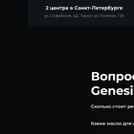
2 центра в Санкт-Петербурге
ул. Софийская, 4Д. Также: ул. Полевая, 15б
Вопро
Genesi
Сколько стоит р
Диагностика — беспл
Какое масло для 
ремонт от 35 000 ₽. 