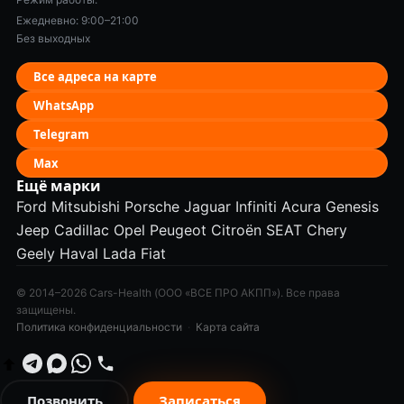
Ежедневно: 9:00–21:00
Без выходных
Все адреса на карте
WhatsApp
Telegram
Max
Ещё марки
Ford
Mitsubishi
Porsche
Jaguar
Infiniti
Acura
Genesis
Jeep
Cadillac
Opel
Peugeot
Citroën
SEAT
Chery
Geely
Haval
Lada
Fiat
© 2014–2026 Cars-Health (ООО «ВСЕ ПРО АКПП»). Все права
защищены.
Политика конфиденциальности
·
Карта сайта
Позвонить
Записаться