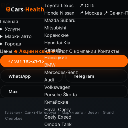
⚙
Cars
-Health
Toyota
Lexus
📍 СПб
⚙
Cars
-Health
Honda
Nissan
📍 Москва
📍 Санкт-
✕
Mazda
Subaru
Главная
Mitsubishi
Услуги
Корейские
Марки авто
Hyundai
Kia
Города
Genesis
Цены
🔥 Акции и скидки
Блог
О компании
Контакты
Немецкие
+7 931 105-21-15
BMW
Mercedes-Benz
WhatsApp
Telegram
Audi
Volkswagen
Max
Porsche
Škoda
Китайские
Haval
Chery
Главная
›
Санкт-Петербург
›
Марки авто
›
Jeep
›
Grand
Geely
Exeed
Cherokee
Omoda
Tank