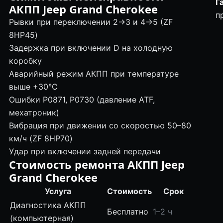
Г
АКПП Jeep Grand Cherokee
п
Рывки при переключении 2→3 и 4→5 (ZF
8HP45)
Задержка при включении D на холодную
коробку
Аварийный режим АКПП при температуре
выше +30°С
Ошибки P0871, P0730 (давление ATF,
мехатроник)
Вибрация при движении со скоростью 50–80
км/ч (ZF 8HP70)
Удар при включении задней передачи
Стоимость ремонта АКПП Jeep
Grand Cherokee
Услуга
Стоимость
Срок
Диагностика АКПП
Бесплатно
1–2 ч
(компьютерная)