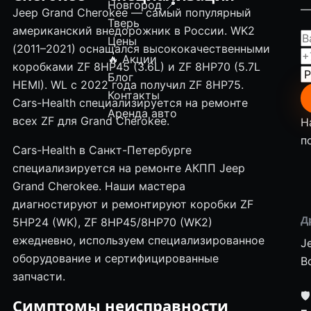
Новгород
📍
—
Jeep Grand Cherokee — самый популярный
Тверь
американский внедорожник в России. WK2
Цены
(2011–2021) оснащался высококачественными
🔥 Акции
коробками ZF 8HP45 (3.6L) и ZF 8HP70 (5.7L
Блог
HEMI). WL с 2022 года получил ZF 8HP75.
Контакты
Cars-Health специализируется на ремонте
Аренда авто
всех ZF для Grand Cherokee.
Н
п
Cars-Health в Санкт-Петербурге
специализируется на ремонте АКПП Jeep
Grand Cherokee. Наши мастера
диагностируют и ремонтируют коробки ZF
Д
5HP24 (WK), ZF 8HP45/8HP70 (WK2)
ежедневно, используем специализированное
J
оборудование и сертифицированные
В
запчасти.
🛡
Симптомы неисправности