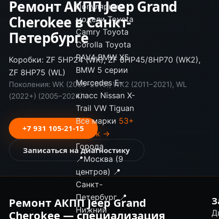
Ремонт АКПП Jeep Grand
Популярные
Cherokee в Санкт-
модели
Toyota
Camry
Toyota
Петербурге
Corolla
Toyota
RAV4
BMW X5
Коробки: ZF 5HP24 (WK), ZF 8HP45/8HP70 (WK2),
BMW 5 серии
ZF 8HP75 (WL)
Mercedes E-
Поколения: WK (2005–2010), WK2 (2011–2021), WL
класс
Nissan X-
(2022+) (2005–2024)
Trail
VW Tiguan
Все марки
53+
+7 931 105-21-15
марок →
Города
Записаться на диагностику
📍
Москва (9
центров)
📍
Санкт-
Петербург
📍
Ремонт АКПП Jeep Grand
З
Нижний
Cherokee — специализация
Д