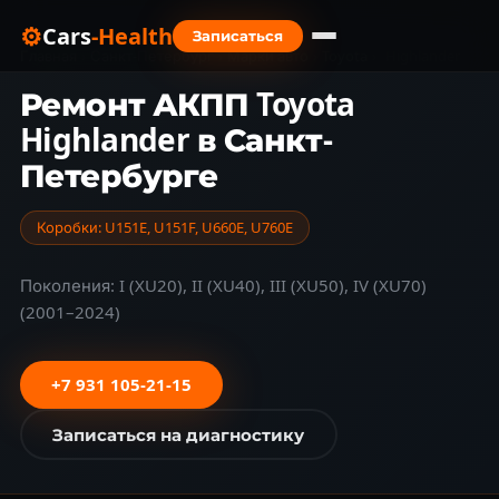
⚙
Cars
-Health
Записаться
Главная
›
Санкт-Петербург
›
Марки авто
›
Toyota
›
Highlander
Ремонт АКПП Toyota
Highlander в Санкт-
Петербурге
Коробки: U151E, U151F, U660E, U760E
Поколения: I (XU20), II (XU40), III (XU50), IV (XU70)
(2001–2024)
+7 931 105-21-15
Записаться на диагностику