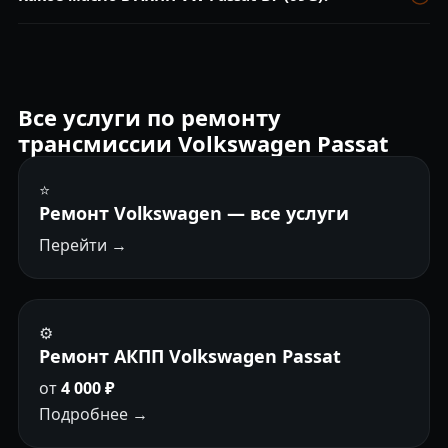
масло — всё ремонтируем. Диагностика бесплатна.
VW G 052 025 A2 или G 055 025 A2. Менять каждые 60 000
км.
Все услуги по ремонту
трансмиссии Volkswagen Passat
⭐
Ремонт Volkswagen — все услуги
Перейти →
⚙️
Ремонт АКПП Volkswagen Passat
от
4 000 ₽
Подробнее →