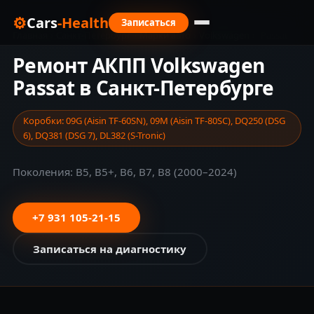
⚙
Cars
-Health
Записаться
Главная
›
Санкт-Петербург
›
Марки авто
›
Volkswagen
›
Passat
Ремонт АКПП Volkswagen
Passat в Санкт-Петербурге
Коробки: 09G (Aisin TF-60SN), 09M (Aisin TF-80SC), DQ250 (DSG
6), DQ381 (DSG 7), DL382 (S-Tronic)
Поколения: B5, B5+, B6, B7, B8 (2000–2024)
+7 931 105-21-15
Записаться на диагностику