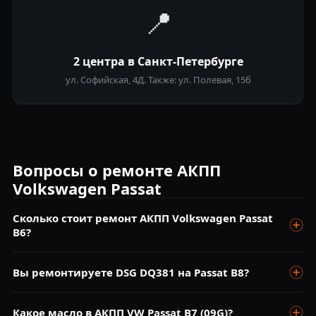
📍
2 центра в Санкт-Петербурге
ул. Софийская, 4Д. Также: ул. Полевая, 15б
Вопросы о ремонте АКПП
Volkswagen Passat
Сколько стоит ремонт АКПП Volkswagen Passat
B6?
Диагностика бесплатна. Замена масла 09G от 5 000 ₽,
Вы ремонтируете DSG DQ381 на Passat B8?
ремонт гидроблока от 10 000 ₽, капитальный ремонт от 20
000 ₽.
Да, DQ381 — наш профиль. Мехатроник, сцепление,
Какое масло в АКПП VW Passat B7 (09G)?